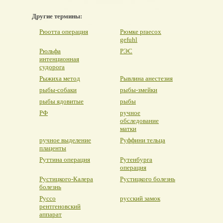
Другие термины:
Рюотта операция
Рюмке praecox
gefuhl
Рюльфа
РЭС
интенционная
судорога
Рыжиха метод
Рывлина анестезия
рыбы-собаки
рыбы-змейки
рыбы ядовитые
рыбы
РФ
ручное
обследование
матки
ручное выделение
Руффини тельца
плаценты
Руттина операция
Рутенбурга
операция
Рустицкого-Калера
Рустицкого болезнь
болезнь
Руссо
русский замок
рентгеновский
аппарат