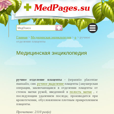
Главная
>
Медицинская энциклопедия
>
р
> ручное
отделение плаценты
Медицинская энциклопедия
ручное отделение плаценты
- (separatio placentae
manualis; син.
ручное
выделение
плаценты ) акушерская
операция, заключающаяся в отделении плаценты от
стенок матки рукой, введенной в
полость матки
, с
последующим удалением последа; производится при
кровотечении, обусловленном плотным прикреплением
плаценты.
Прочитано: 2110 раз(а)