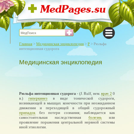
Главная
>
Медицинская энциклопедия
>
Р
> Рюльфа
интенционная судорога
Медицинская энциклопедия
Рюльфа интенционная судорога
- (J. Rulf, нем.
врач 2
0
в.)
гиперкинез
в виде тонической судороги,
возникающей в мышцах конечности при неожиданном
движении и переходящей в общий судорожный
припадок
без потери сознания; наблюдается как
самостоятельная наследственная
болезнь
или
проявление поражения центральной нервной системы
иной этиологии.