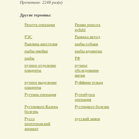
Прочитано: 2248 раз(а)
Другие термины:
Рюотта операция
Рюмке praecox
gefuhl
РЭС
Рыжиха метод
Рывлина анестезия
рыбы-собаки
рыбы-змейки
рыбы ядовитые
рыбы
РФ
ручное отделение
ручное
плаценты
обследование
матки
ручное выделение
Руффини тельца
плаценты
Руттина операция
Рутенбурга
операция
Рустицкого-Калера
Рустицкого болезнь
болезнь
Руссо
русский замок
рентгеновский
аппарат