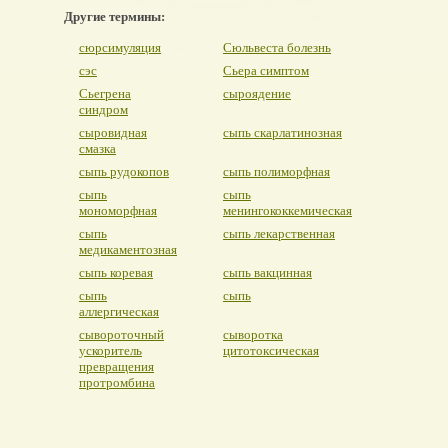
Другие термины:
сюрсимуляция
Сюльвеста болезнь
сэс
Сьера симптом
Сьегрена
сыроядение
синдром
сыровидная
сыпь скарлатинозная
смазка
сыпь рудокопов
сыпь полиморфная
сыпь
сыпь
мономорфная
менингококкемическая
сыпь
сыпь лекарственная
медикаментозная
сыпь коревая
сыпь вакцинная
сыпь
сыпь
аллергическая
сывороточный
сыворотка
ускоритель
цитотоксическая
превращения
протромбина