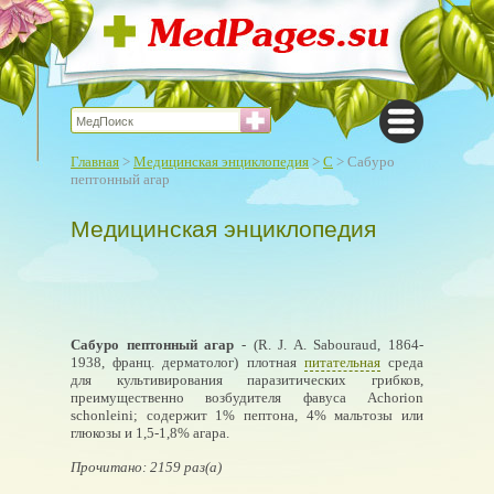
Главная
>
Медицинская энциклопедия
>
С
> Сабуро
пептонный агар
Медицинская энциклопедия
Сабуро пептонный агар
- (R. J. A. Sabouraud, 1864-
1938, франц. дерматолог) плотная
питательная
среда
для культивирования паразитических грибков,
преимущественно возбудителя фавуса Achorion
schonleini; содержит 1% пептона, 4% мальтозы или
глюкозы и 1,5-1,8% агара.
Прочитано: 2159 раз(а)