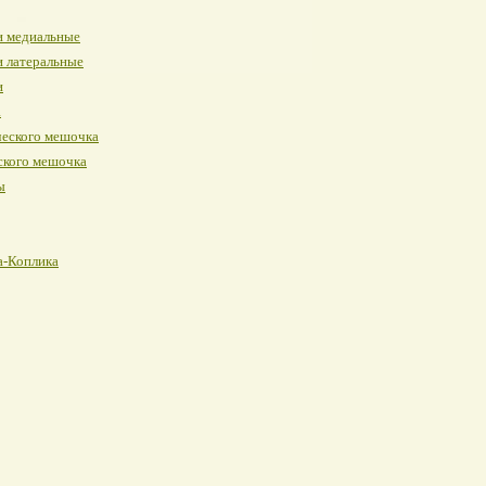
и медиальные
и латеральные
и
а
ческого мешочка
ского мешочка
ы
а-Коплика