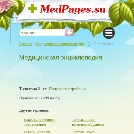
Главная
>
Медицинская энциклопедия
>
Т
> Т-система 2
Медицинская энциклопедия
Т-система 2
- см.
Поперечная трубочка
.
Прочитано: 1699 раз(а)
Другие термины:
тяжесть телесного
тяжелые цепи
повреждения
иммуноглобулинов
тяжелораненый,
тяжелая вода