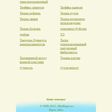
тяжелопораженный
Тюффье симптом
Тюффье канюля
Тюрка рефлекс
Тюрка пучок
Тюрка линия
Тюрка вторичное
перерождение
Тюрка болезнь
тюремное буйство
тюбаж
ТЭ
Тьюдора-Эдвардса
Тьера
ранорасширитель
генерализованный
папулезный
фиброматоз
Тычинкиной метод
Тцанка клетки
кожной пластики
тучность
тутор-корсет
Наши спонсоры:
© 2008-2015 «MedPages.su»
Карта сайта