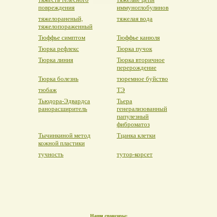
повреждения
иммуноглобулинов
тяжелораненый,
тяжелая вода
тяжелопораженный
Тюффье симптом
Тюффье канюля
Тюрка рефлекс
Тюрка пучок
Тюрка линия
Тюрка вторичное
перерождение
Тюрка болезнь
тюремное буйство
тюбаж
ТЭ
Тьюдора-Эдвардса
Тьера
ранорасширитель
генерализованный
папулезный
фиброматоз
Тычинкиной метод
Тцанка клетки
кожной пластики
тучность
тутор-корсет
Наши спонсоры: