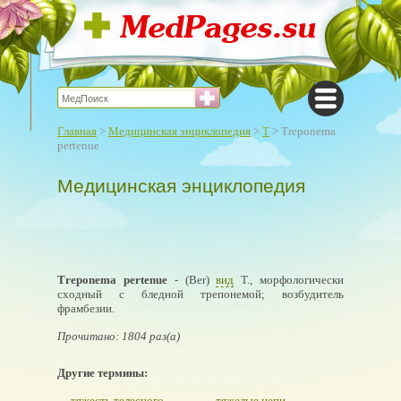
Главная
>
Медицинская энциклопедия
>
Т
> Тreponema
pertenue
Медицинская энциклопедия
Тreponema pertenue
- (Ber)
вид
Т., морфологически
сходный с бледной трепонемой; возбудитель
фрамбезии.
Прочитано: 1804 раз(а)
Другие термины:
тяжесть телесного
тяжелые цепи