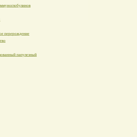
иммуноглобулинов
я
ое перерождение
тво
изованный папулезный