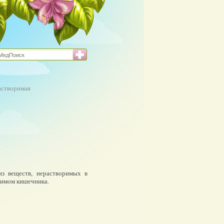
астворимая
из веществ, нерастворимых в
жимом кишечника.