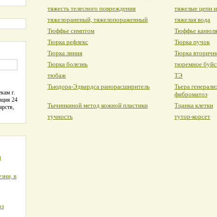
тяжесть телесного повреждения
тяжелые цепи 
тяжелораненый, тяжелопораженный
тяжелая вода
Тюффье симптом
Тюффье канюл
Тюрка рефлекс
Тюрка пучок
Тюрка линия
Тюрка вторичн
Тюрка болезнь
тюремное буйс
тюбаж
ТЭ
Тьюдора-Эдвардса ранорасширитель
Тьера генерал
кам г.
фиброматоз
ация 24
Тычинкиной метод кожной пластики
Тцанка клетки
арств,
тучность
тутор-корсет
я
зни, в
оз