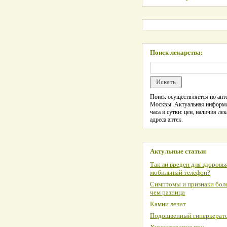
Поиск лекарства:
Поиск осуществляется по апте
Москвы. Актуальная информ
часа в сутки: цен, наличия лек
адреса аптек.
Актульные статьи:
Так ли вреден для здоровь
мобильный телефон?
Симптомы и признаки боле
чем разница
Камни лечат
Подошвенный гиперкерат