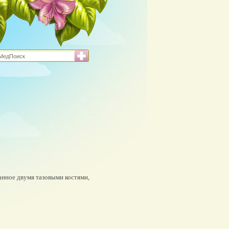
ванное двумя тазовыми костями,