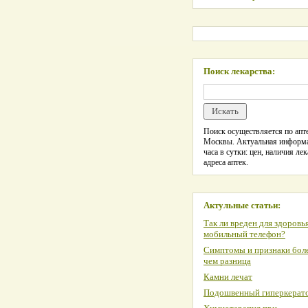
Поиск лекарства:
Поиск осуществляется по апте
Москвы. Актуальная информ
часа в сутки: цен, наличия лек
адреса аптек.
Актульные статьи:
Так ли вреден для здоровь
мобильный телефон?
Симптомы и признаки боле
чем разница
Камни лечат
Подошвенный гиперкерат