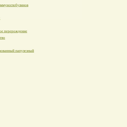
иммуноглобулинов
я
ое перерождение
тво
изованный папулезный