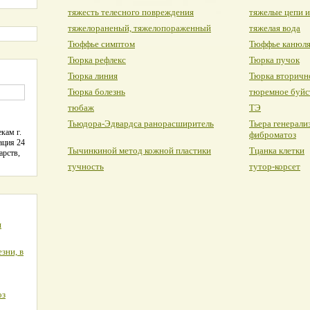
тяжесть телесного повреждения
тяжелые цепи 
тяжелораненый, тяжелопораженный
тяжелая вода
Тюффье симптом
Тюффье канюл
Тюрка рефлекс
Тюрка пучок
Тюрка линия
Тюрка вторичн
Тюрка болезнь
тюремное буйс
тюбаж
ТЭ
Тьюдора-Эдвардса ранорасширитель
Тьера генерал
кам г.
фиброматоз
ация 24
Тычинкиной метод кожной пластики
Тцанка клетки
арств,
тучность
тутор-корсет
я
зни, в
оз