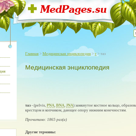
Главная
>
Медицинская энциклопедия
>
т
> таз
Медицинская энциклопедия
дия
таз
- (pelvis,
PNA
,
BNA
,
JNA
) замкнутое костное кольцо, образо
крестцом и копчиком, дающее опору нижним конечностям.
Прочитано: 1865 раз(а)
Другие термины: