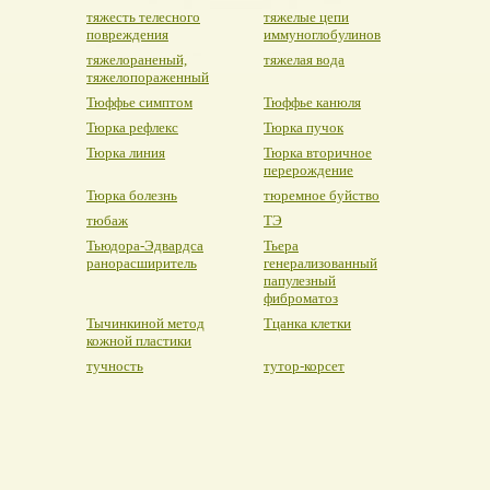
тяжесть телесного
тяжелые цепи
повреждения
иммуноглобулинов
тяжелораненый,
тяжелая вода
тяжелопораженный
Тюффье симптом
Тюффье канюля
Тюрка рефлекс
Тюрка пучок
Тюрка линия
Тюрка вторичное
перерождение
Тюрка болезнь
тюремное буйство
тюбаж
ТЭ
Тьюдора-Эдвардса
Тьера
ранорасширитель
генерализованный
папулезный
фиброматоз
Тычинкиной метод
Тцанка клетки
кожной пластики
тучность
тутор-корсет