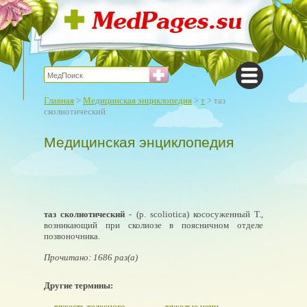
Главная
>
Медицинская энциклопедия
>
т
> таз
сколиотический
Медицинская энциклопедия
таз сколиотический
- (р. scoliotica) кососуженный Т.,
возникающий при сколиозе в поясничном отделе
позвоночника.
Прочитано: 1686 раз(а)
Другие термины:
тяжесть телесного
тяжелые цепи