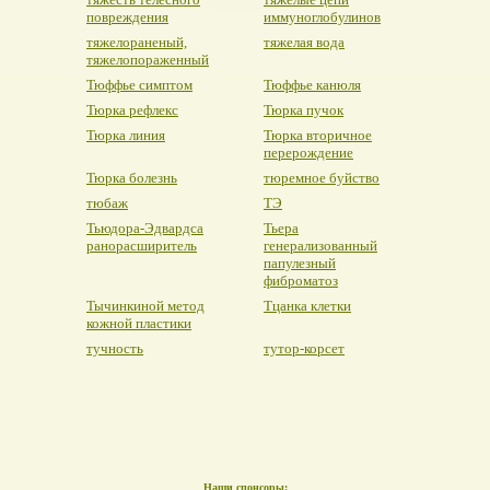
повреждения
иммуноглобулинов
тяжелораненый,
тяжелая вода
тяжелопораженный
Тюффье симптом
Тюффье канюля
Тюрка рефлекс
Тюрка пучок
Тюрка линия
Тюрка вторичное
перерождение
Тюрка болезнь
тюремное буйство
тюбаж
ТЭ
Тьюдора-Эдвардса
Тьера
ранорасширитель
генерализованный
папулезный
фиброматоз
Тычинкиной метод
Тцанка клетки
кожной пластики
тучность
тутор-корсет
Наши спонсоры: