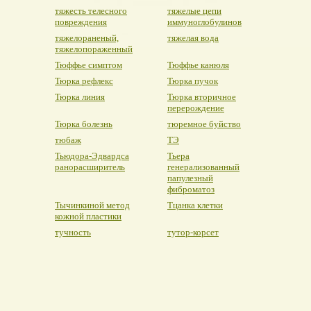
тяжесть телесного
тяжелые цепи
повреждения
иммуноглобулинов
тяжелораненый,
тяжелая вода
тяжелопораженный
Тюффье симптом
Тюффье канюля
Тюрка рефлекс
Тюрка пучок
Тюрка линия
Тюрка вторичное
перерождение
Тюрка болезнь
тюремное буйство
тюбаж
ТЭ
Тьюдора-Эдвардса
Тьера
ранорасширитель
генерализованный
папулезный
фиброматоз
Тычинкиной метод
Тцанка клетки
кожной пластики
тучность
тутор-корсет