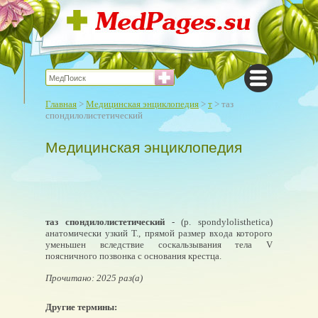
Главная
>
Медицинская энциклопедия
>
т
> таз
спондилолистетический
Медицинская энциклопедия
таз спондилолистетический
- (р. spondylolisthetica)
анатомически узкий Т., прямой размер входа которого
уменьшен вследствие соскальзывания тела V
поясничного позвонка с основания крестца.
Прочитано: 2025 раз(а)
Другие термины: