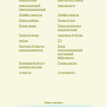
тяжелораненый,
тяжелая вода
тяжелопораженный
Тюффье симптом
Тюффье канюля
Тюрка рефлекс
Тюрка пучок
Тюрка линия
Тюрка вторичное
перерождение
Тюрка болезнь
тюремное буйство
тюбаж
ТЭ
Тьюдора-Эдвардса
Тьера
ранорасширитель
генерализованный
папулезный
фиброматоз
Тычинкиной метод
Тцанка клетки
кожной пластики
тучность
тутор-корсет
Наши спонсоры: