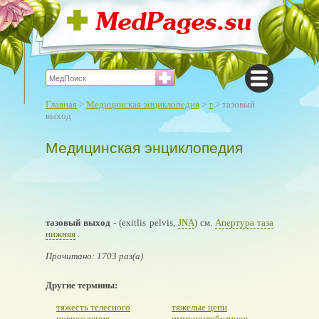
Главная
>
Медицинская энциклопедия
>
т
> тазовый
выход
Медицинская энциклопедия
тазовый выход
- (exitlis pelvis,
JNA
) см.
Апертура таза
нижняя
.
Прочитано: 1703 раз(а)
Другие термины:
тяжесть телесного
тяжелые цепи
повреждения
иммуноглобулинов