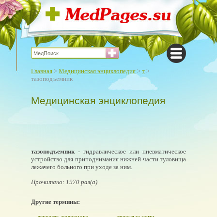
Главная
>
Медицинская энциклопедия
>
т
>
тазоподъемник
Медицинская энциклопедия
тазоподъемник
- гидравлическое или пневматическое
устройство для приподнимания нижней части туловища
лежачего больного при уходе за ним.
Прочитано: 1970 раз(а)
Другие термины:
тяжесть телесного
тяжелые цепи