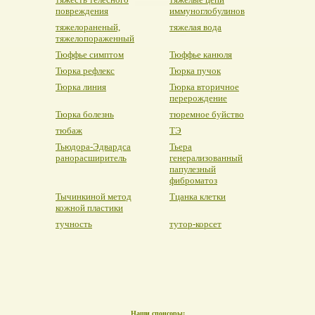
повреждения
иммуноглобулинов
тяжелораненый,
тяжелая вода
тяжелопораженный
Тюффье симптом
Тюффье канюля
Тюрка рефлекс
Тюрка пучок
Тюрка линия
Тюрка вторичное
перерождение
Тюрка болезнь
тюремное буйство
тюбаж
ТЭ
Тьюдора-Эдвардса
Тьера
ранорасширитель
генерализованный
папулезный
фиброматоз
Тычинкиной метод
Тцанка клетки
кожной пластики
тучность
тутор-корсет
Наши спонсоры: