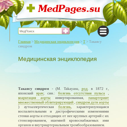
Главная
>
Медицинская энциклопедия
>
Т
> Такаясу
синдром
Медицинская энциклопедия
Такаясу синдром
- (М. Takayasu,
род
. в 1872 г.,
японский
врач
; син.:
болезнь отсутствия пульса
,
коарктация аорты
инвертированная,
панартериит
множественный облитерирующий
,
синдром дуги аорты
) аутоаллергическая
болезнь
, характеризующаяся
воспалительными и дистрофическими изменениями
стенки аорты и отходящих от нее крупных артерий с их
стенозированием, ишемией кровоснабжаемых ими
органов и внутриартериальным тромбообразованием.