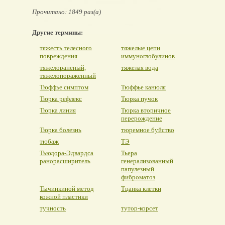
Прочитано: 1849 раз(а)
Другие термины:
тяжесть телесного
тяжелые цепи
повреждения
иммуноглобулинов
тяжелораненый,
тяжелая вода
тяжелопораженный
Тюффье симптом
Тюффье канюля
Тюрка рефлекс
Тюрка пучок
Тюрка линия
Тюрка вторичное
перерождение
Тюрка болезнь
тюремное буйство
тюбаж
ТЭ
Тьюдора-Эдвардса
Тьера
ранорасширитель
генерализованный
папулезный
фиброматоз
Тычинкиной метод
Тцанка клетки
кожной пластики
тучность
тутор-корсет