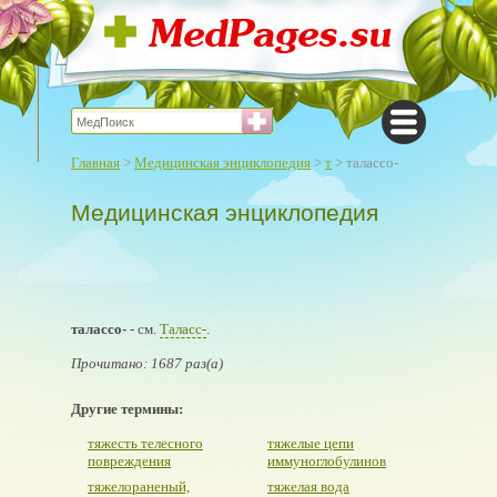
Главная
>
Медицинская энциклопедия
>
т
> талассо-
Медицинская энциклопедия
талассо-
- см.
Таласс-
.
Прочитано: 1687 раз(а)
Другие термины:
тяжесть телесного
тяжелые цепи
повреждения
иммуноглобулинов
тяжелораненый,
тяжелая вода