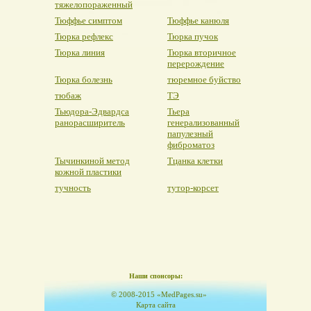
тяжелопораженный
Тюффье симптом
Тюффье канюля
Тюрка рефлекс
Тюрка пучок
Тюрка линия
Тюрка вторичное
перерождение
Тюрка болезнь
тюремное буйство
тюбаж
ТЭ
Тьюдора-Эдвардса
Тьера
ранорасширитель
генерализованный
папулезный
фиброматоз
Тычинкиной метод
Тцанка клетки
кожной пластики
тучность
тутор-корсет
Наши спонсоры:
© 2008-2015 «MedPages.su»
Карта сайта