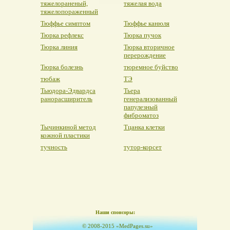
тяжелораненый,
тяжелая вода
тяжелопораженный
Тюффье симптом
Тюффье канюля
Тюрка рефлекс
Тюрка пучок
Тюрка линия
Тюрка вторичное
перерождение
Тюрка болезнь
тюремное буйство
тюбаж
ТЭ
Тьюдора-Эдвардса
Тьера
ранорасширитель
генерализованный
папулезный
фиброматоз
Тычинкиной метод
Тцанка клетки
кожной пластики
тучность
тутор-корсет
Наши спонсоры:
© 2008-2015 «MedPages.su»