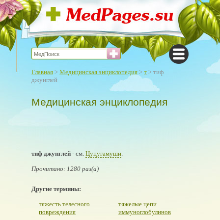
Главная
>
Медицинская энциклопедия
>
т
> тиф
джунглей
Медицинская энциклопедия
тиф джунглей
- см.
Цуцугамуши
.
Прочитано: 1280 раз(а)
Другие термины:
тяжесть телесного
тяжелые цепи
повреждения
иммуноглобулинов