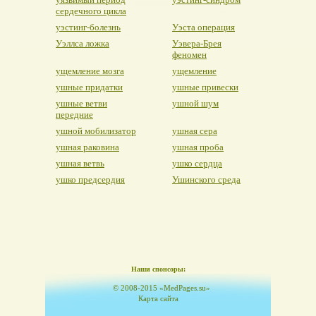
сердечного цикла
уэстинг-болезнь
Уэста операция
Уэллса ложка
Уэвера-Брея
феномен
ущемление мозга
ущемление
ушные придатки
ушные привески
ушные ветви
ушной шум
передние
ушной мобилизатор
ушная сера
ушная раковина
ушная проба
ушная ветвь
ушко сердца
ушко предсердия
Ушинского среда
Наши спонсоры:
© 2008-2015 «MedPages.su»
Карта сайта