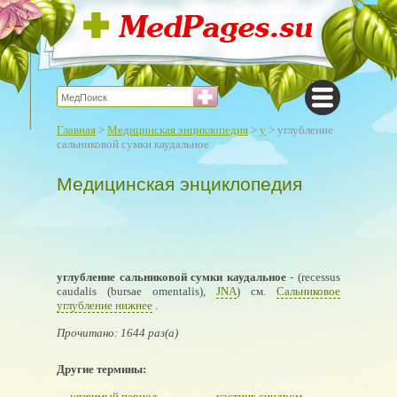
Главная
>
Медицинская энциклопедия
>
у
> углубление
сальниковой сумки каудальное
Медицинская энциклопедия
углубление сальниковой сумки каудальное
- (recessus
caudalis (bursae omentalis),
JNA
) см.
Сальниковое
углубление нижнее
.
Прочитано: 1644 раз(а)
Другие термины:
уязвимый период
уэстинг-синдром