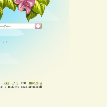
совой
,
BNA
,
JNA
; син.
Якобсона
ная у нижнего края хрящевой