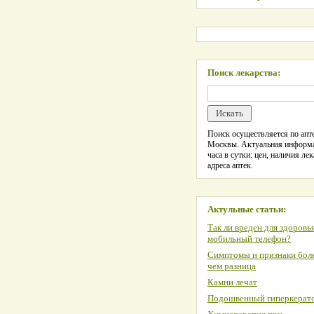
Поиск лекарства:
Поиск осуществляется по апте
Москвы. Актуальная информ
часа в сутки: цен, наличия лек
адреса аптек.
Актульные статьи:
Так ли вреден для здоровь
мобильный телефон?
Симптомы и признаки боле
чем разница
Камни лечат
Подошвенный гиперкерат