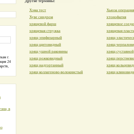
Другие термины:
Хэма тест
Хьюза операция
Хуве синдром
хтонофагия
хрящевой фарш
хрящевое соеди
хрящевая стружка
хрящевая пласт
хрящ эпифизарный
хрящ эластичес
хрящ щитовидный
хрящ черпалов
хрящ ушной раковины
хрящ суставной
кам г.
хрящ рожковидный
хрящ перстнев
ация 24
хрящ надгортанный
хрящ кольцеви
арств,
хрящ коллагеново-волокнистый
хрящ клиновид
я
зни, в
оз