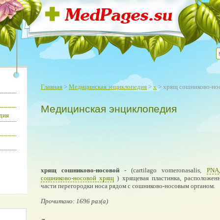
Главная
>
Медицинская энциклопедия
>
х
> хрящ сошниково-но
Медицинская энциклопедия
дия
хрящ сошниково-носовой
- (cartilago vomeronasalis,
PNA
сошниково-носовой хрящ
) хрящевая пластинка, расположен
части перегородки носа рядом с сошниково-носовым органом.
Прочитано: 1696 раз(а)