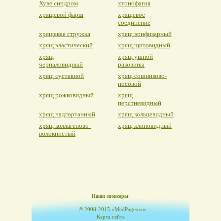
Хуве синдром
хтонофагия
хрящевой фарш
хрящевое
соединение
хрящевая стружка
хрящ эпифизарный
хрящ эластический
хрящ щитовидный
хрящ
хрящ ушной
черпаловидный
раковины
хрящ суставной
хрящ сошниково-
носовой
хрящ рожковидный
хрящ
перстневидный
хрящ надгортанный
хрящ кольцевидный
хрящ коллагеново-
хрящ клиновидный
волокнистый
Наши спонсоры:
© 2008-2015 «MedPages.su»
Карта сайта