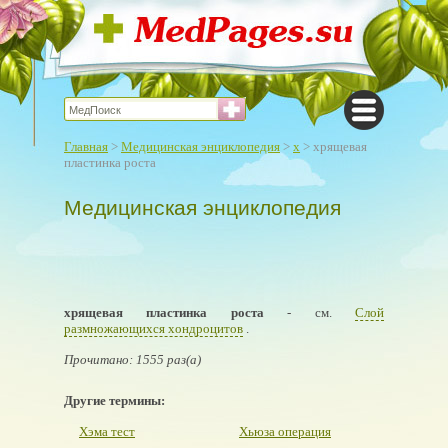
Главная
>
Медицинская энциклопедия
>
х
> хрящевая
пластинка роста
Медицинская энциклопедия
хрящевая пластинка роста
- см.
Слой
размножающихся хондроцитов
.
Прочитано: 1555 раз(а)
Другие термины:
Хэма тест
Хьюза операция