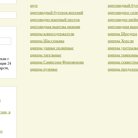
щуп
щитовидный буг
щитовидный бугорок верхний
щитовидное спле
щитовидно-язычный проток
щитовидно-шейн
щитовидная вырезка нижняя
щитовидная выре
щипцы-клипсодержатели
щипцы Шредера
щипцы Шассеньяка
щипцы Хорсли
щипцы ушные полипные
щипцы уретраль
щипцы тигельные
щипцы тампонн
кам г.
щипцы Симпсона-Феноменова
щипцы секвестр
ация 24
арств,
щипцы пулевые
щипцы предохра
я
зни, в
оз