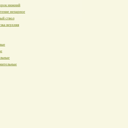
орок нижний
тение непарное
ый ствол
зка верхняя
ные
ые
альные
нительные