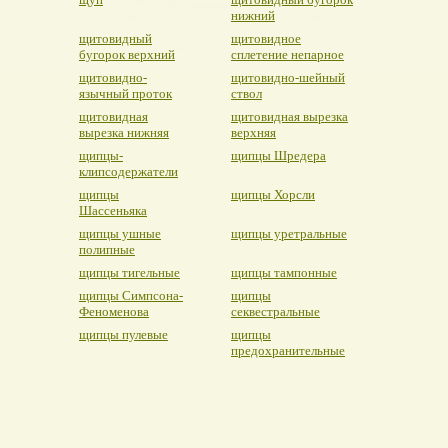
нижний
щитовидный
щитовидное
бугорок верхний
сплетение непарное
щитовидно-
щитовидно-шейный
язычный проток
ствол
щитовидная
щитовидная вырезка
вырезка нижняя
верхняя
щипцы-
щипцы Шредера
клипсодержатели
щипцы
щипцы Хорсли
Шассеньяка
щипцы ушные
щипцы уретральные
полипные
щипцы тигельные
щипцы тампонные
щипцы Симпсона-
щипцы
Феноменова
секвестральные
щипцы пулевые
щипцы
предохранительные