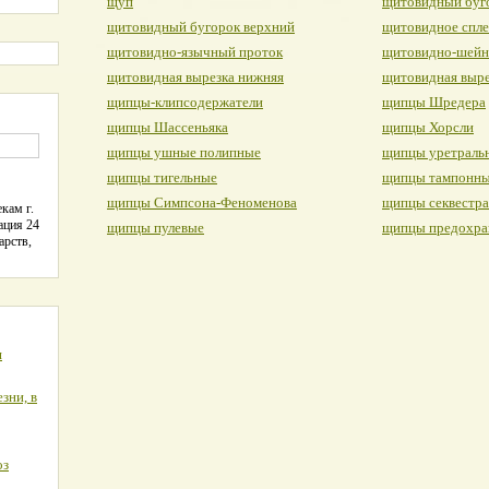
щуп
щитовидный буг
щитовидный бугорок верхний
щитовидное спле
щитовидно-язычный проток
щитовидно-шейн
щитовидная вырезка нижняя
щитовидная выре
щипцы-клипсодержатели
щипцы Шредера
щипцы Шассеньяка
щипцы Хорсли
щипцы ушные полипные
щипцы уретраль
щипцы тигельные
щипцы тампонн
щипцы Симпсона-Феноменова
щипцы секвестр
кам г.
ация 24
щипцы пулевые
щипцы предохра
арств,
я
зни, в
оз