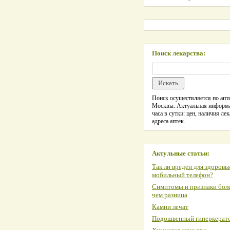
Поиск лекарства:
Поиск осуществляется по апте
Москвы. Актуальная информ
часа в сутки: цен, наличия лек
адреса аптек.
Актульные статьи:
Так ли вреден для здоровь
мобильный телефон?
Симптомы и признаки боле
чем разница
Камни лечат
Подошвенный гиперкерат