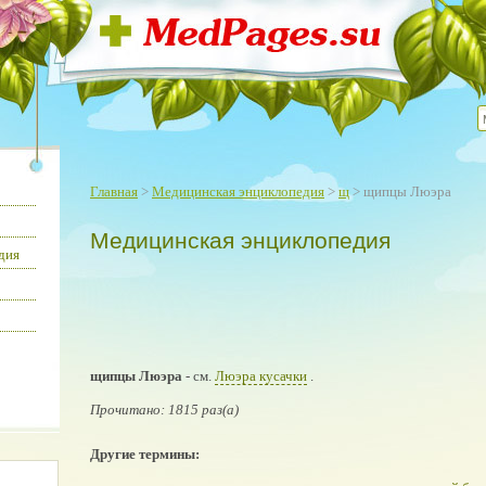
Главная
>
Медицинская энциклопедия
>
щ
> щипцы Люэра
Медицинская энциклопедия
дия
щипцы Люэра
- см.
Люэра кусачки
.
Прочитано: 1815 раз(а)
Другие термины: