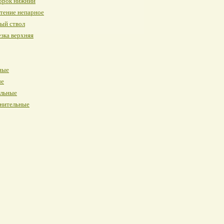
орок нижний
тение непарное
ый ствол
зка верхняя
ные
ые
альные
нительные