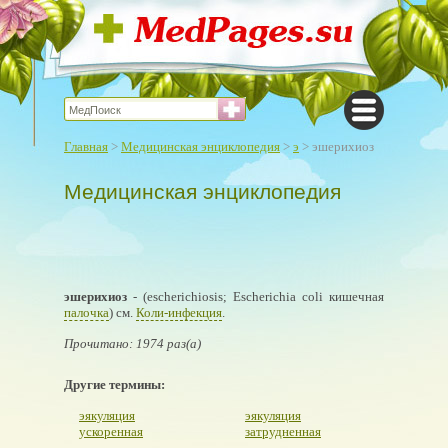
Главная
>
Медицинская энциклопедия
>
э
> эшерихиоз
Медицинская энциклопедия
эшерихиоз
- (escherichiosis; Escherichia coli кишечная
палочка
) см.
Коли-инфекция
.
Прочитано: 1974 раз(а)
Другие термины:
эякуляция
эякуляция
ускоренная
затрудненная