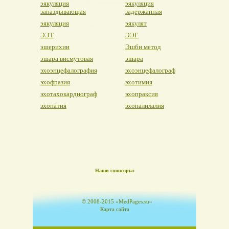
эякуляция
эякуляция
запаздывающая
задержанная
эякуляция
эякулят
ЭЭТ
ЭЭГ
эшерихии
Эшби метод
эшара висмутовая
эшара
эхоэнцефалография
эхоэнцефалограф
эхофразия
эхотимия
эхотахокардиограф
эхопраксия
эхопатия
эхопалилалия
Наши спонсоры:
© 2008-2015 «MedPages.su»
Карта сайта