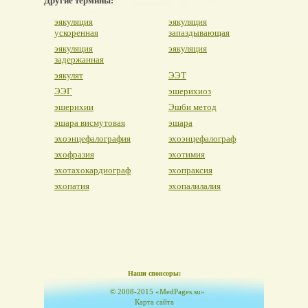
Другие термины:
эякуляция
эякуляция
ускоренная
запаздывающая
эякуляция
эякуляция
задержанная
эякулят
ЭЭТ
ЭЭГ
эшерихиоз
эшерихии
Эшби метод
эшара висмутовая
эшара
эхоэнцефалография
эхоэнцефалограф
эхофразия
эхотимия
эхотахокардиограф
эхопраксия
эхопатия
эхопалилалия
Наши спонсоры:
© 2008-2015 «MedPages.su»
Карта сайта