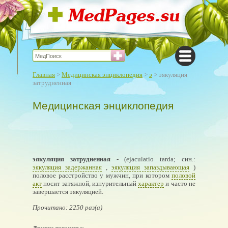
Главная
>
Медицинская энциклопедия
>
э
> эякуляция
затрудненная
Медицинская энциклопедия
эякуляция затрудненная
- (ejaculatio tarda; син.:
эякуляция задержанная
,
эякуляция запаздывающая
)
половое расстройство у мужчин, при котором
половой
акт
носит затяжной, изнурительный
характер
и часто не
завершается эякуляцией.
Прочитано: 2250 раз(а)