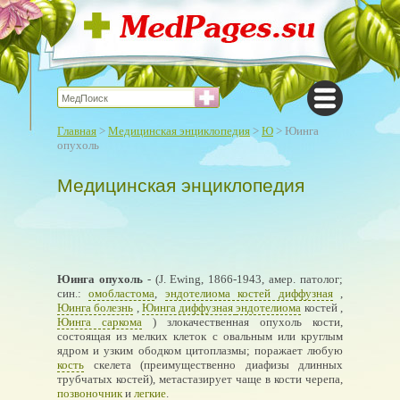
Главная
>
Медицинская энциклопедия
>
Ю
> Юинга
опухоль
Медицинская энциклопедия
Юинга опухоль
- (J. Ewing, 1866-1943, амер. патолог;
син.:
омобластома
,
эндотелиома костей диффузная
,
Юинга болезнь
,
Юинга диффузная
эндотелиома
костей ,
Юинга саркома
) злокачественная опухоль кости,
состоящая из мелких клеток с овальным или круглым
ядром и узким ободком цитоплазмы; поражает любую
кость
скелета (преимущественно диафизы длинных
трубчатых костей), метастазирует чаще в кости черепа,
позвоночник
и
легкие
.