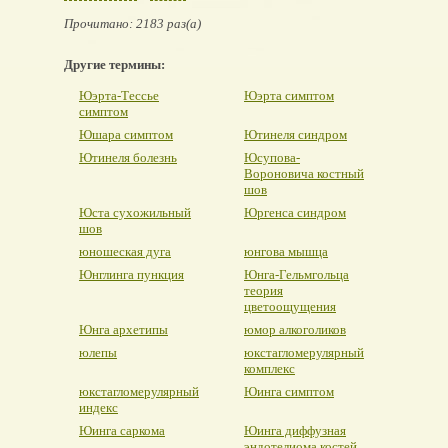
Прочитано: 2183 раз(а)
Другие термины:
Юэрта-Тессье
Юэрта симптом
симптом
Юшара симптом
Ютинеля синдром
Ютинеля болезнь
Юсупова-
Вороновича костный
шов
Юста сухожильный
Юргенса синдром
шов
юношеская дуга
юнгова мышца
Юнглинга пункция
Юнга-Гельмгольца
теория
цветоощущения
Юнга архетипы
юмор алкоголиков
юлепы
юкстагломерулярный
комплекс
юкстагломерулярный
Юинга симптом
индекс
Юинга саркома
Юинга диффузная
эндотелиома костей