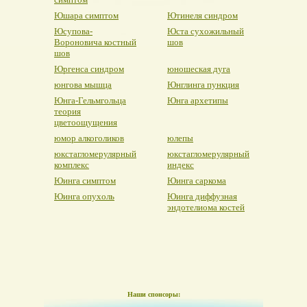
Юшара симптом
Ютинеля синдром
Юсупова-
Юста сухожильный
Вороновича костный
шов
шов
Юргенса синдром
юношеская дуга
юнгова мышца
Юнглинга пункция
Юнга-Гельмгольца
Юнга архетипы
теория
цветоощущения
юмор алкоголиков
юлепы
юкстагломерулярный
юкстагломерулярный
комплекс
индекс
Юинга симптом
Юинга саркома
Юинга опухоль
Юинга диффузная
эндотелиома костей
Наши спонсоры: