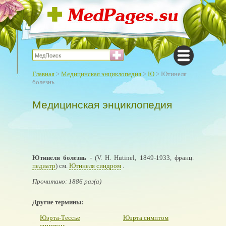
Главная
>
Медицинская энциклопедия
>
Ю
> Ютинеля
болезнь
Медицинская энциклопедия
Ютинеля болезнь
- (V. Н. Hutinel, 1849-1933, франц.
педиатр
) см.
Ютинеля синдром
.
Прочитано: 1886 раз(а)
Другие термины:
Юэрта-Тессье
Юэрта симптом
симптом