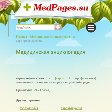
Главная
>
Медицинская энциклопедия
>
а
>
аэропрофилактика
Медицинская энциклопедия
аэропрофилактика
- (
аэро-
+ профилактика)
закаливание организма факторами воздушной среды.
Прочитано: 2103 раз(а)
Другие термины:
аэроэмболия
аэроэвакуация