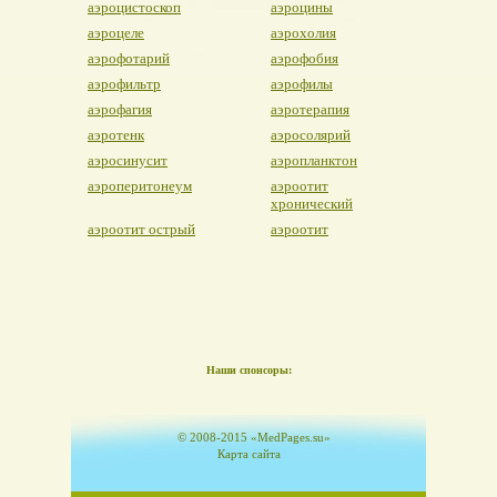
аэроцистоскоп
аэроцины
аэроцеле
аэрохолия
аэрофотарий
аэрофобия
аэрофильтр
аэрофилы
аэрофагия
аэротерапия
аэротенк
аэросолярий
аэросинусит
аэропланктон
аэроперитонеум
аэроотит
хронический
аэроотит острый
аэроотит
Наши спонсоры:
© 2008-2015 «MedPages.su»
Карта сайта