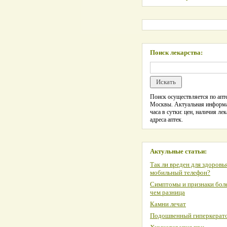
Поиск лекарства:
Поиск осуществляется по апте
Москвы. Актуальная информ
часа в сутки: цен, наличия лек
адреса аптек.
Актульные статьи:
Так ли вреден для здоровь
мобильный телефон?
Симптомы и признаки боле
чем разница
Камни лечат
Подошвенный гиперкерат