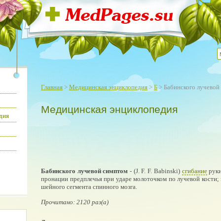
Главная
>
Медицинская энциклопедия
>
Б
> Бабинского лучевой
Медицинская энциклопедия
дия
Бабинского лучевой симптом
- (J. F. F. Babinski)
сгибание
руки
пронации предплечья при ударе молоточком по лучевой кости;
шейного сегмента спинного мозга.
Прочитано: 2120 раз(а)