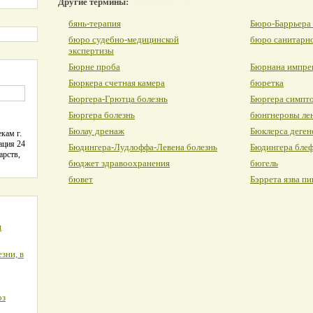
Другие термины:
бянь-терапия
Бюро-Баррьера
бюро судебно-медицинской
бюро санитарно
экспертизы
Бюрне проба
Бюрнана импре
Бюркера счетная камера
бюретка
Бюргера-Грютца болезнь
Бюргера симпт
Бюргера болезнь
бюнгнеровы ле
Бюлау дренаж
Бюклерса деген
кам г.
ация 24
Бюдингера-Лудлоффа-Левена болезнь
Бюдингера бле
арств,
бюджет здравоохранения
бюгель
бювет
Бэррета язва п
я
зни, в
оз