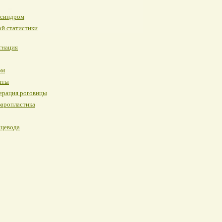
 синдром
й статистики
гнация
ом
нты
ерация роговицы
фаропластика
ищевода