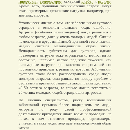
гипертония
,
атеросклероз
, сахарный
диабет
и
варикоз
.
Кроме того, причиной возникновения артроза могут
стать чрезмерные физические нагрузки, например, при
занятиях спортом.
Устоявшееся мнение о том, что заболеваниями суставов
страдают в основном пожилые люди, ошибочно.
Артриты (особенно ревматоидный) могут развиться в
любом возрасте, даже у очень молодых людей. Сильно
помолодели и артрозы. Главной причиной этого явления
медики считают малоподвижный образ жизни.
Неподвижность губительна для суставов, однако
чрезмерные нагрузки тоже отрицательно влияют на их
состояние, например частое поднятие тяжестей или
непомерные нагрузки при занятиях спортом, всё это
постепенно приводит к развитию артроза. Заболевания
суставов стали более распространены среди людей
молодого возраста, если раньше по поводу проблем с
суставами к врачам обращались люди преимущественно
40-50 летнего возраста, то сейчас можно встретить и
25-летних молодых людей, страдающих артрозом.
По мнению специалистов, риску возникновения
заболеваний суставов более подвержены те люди,
которым по роду своей профессиональной
деятельности приходится много времени проводить на
ногах, к ним относятся продавцы, парикмахеры,
учителя, а также люди, ведущие малоподвижный образ
жизни.