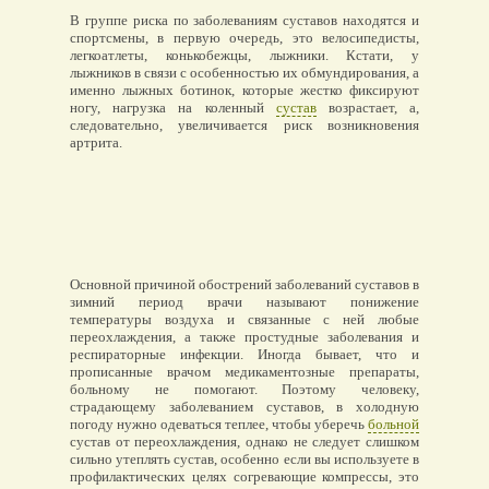
В группе риска по заболеваниям суставов находятся и
спортсмены, в первую очередь, это велосипедисты,
легкоатлеты, конькобежцы, лыжники. Кстати, у
лыжников в связи с особенностью их обмундирования, а
именно лыжных ботинок, которые жестко фиксируют
ногу, нагрузка на коленный
сустав
возрастает, а,
следовательно, увеличивается риск возникновения
артрита.
Основной причиной обострений заболеваний суставов в
зимний период врачи называют понижение
температуры воздуха и связанные с ней любые
переохлаждения, а также простудные заболевания и
респираторные инфекции. Иногда бывает, что и
прописанные врачом медикаментозные препараты,
больному не помогают. Поэтому человеку,
страдающему заболеванием суставов, в холодную
погоду нужно одеваться теплее, чтобы уберечь
больной
сустав от переохлаждения, однако не следует слишком
сильно утеплять сустав, особенно если вы используете в
профилактических целях согревающие компрессы, это