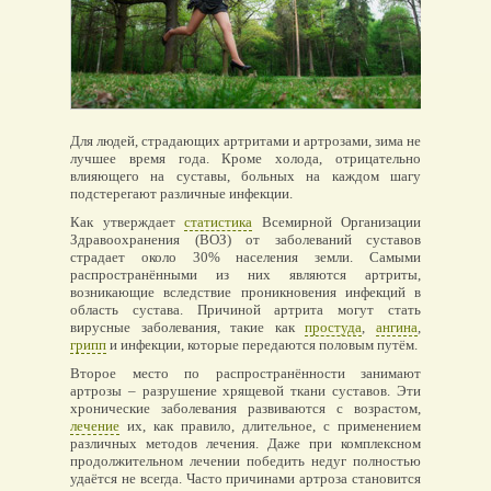
Для людей, страдающих артритами и артрозами, зима не
лучшее время года. Кроме холода, отрицательно
влияющего на суставы, больных на каждом шагу
подстерегают различные инфекции.
Как утверждает
статистика
Всемирной Организации
Здравоохранения (ВОЗ) от заболеваний суставов
страдает около 30% населения земли. Самыми
распространёнными из них являются артриты,
возникающие вследствие проникновения инфекций в
область сустава. Причиной артрита могут стать
вирусные заболевания, такие как
простуда
,
ангина
,
грипп
и инфекции, которые передаются половым путём.
Второе место по распространённости занимают
артрозы – разрушение хрящевой ткани суставов. Эти
хронические заболевания развиваются с возрастом,
лечение
их, как правило, длительное, с применением
различных методов лечения. Даже при комплексном
продолжительном лечении победить недуг полностью
удаётся не всегда. Часто причинами артроза становится