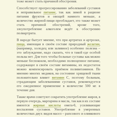
тоже может стать причиной обострения.
Способствует прогрессированию заболеваний суставов
и неправильное
питание
, так как зимой в рационе
питания фруктов и овощей намного меньше, а
количество жирной пищи преобладает, это также может
стать причиной обострений, кроме того,
злоупотребление алкоголем ведёт к обострению
полиартрита.
В народе бытует мнение, что при артритах и артрозах,
пища
, имеющая в своём составе природный
желатин
,
(например, холодец или заливное) особенно полезна –
это заблуждение, надо сказать, что в такой еде особой
пользы нет. Для того чтобы больные суставы как можно
меньше беспокоили, необходимо полноценное питание,
содержащее в своём составе витамины, их недостаток
можно компенсировать приёмом поливитаминов. По
мнению многих медиков, на состояние хрящевой ткани
положительно влияет
витамин
C, поэтому больным,
страдающим заболеваниями суставов, рекомендуется
его ежедневное применение в количестве 500 мг. в
течение дня.
Также врачи советуют сократить употребление жиров, в
первую очередь, маргарина и масла, так как в их составе
имеются
жирные кислоты
омега-6, усиливающие
воспаления суставов. Употребление в умеренных
количествах двух видов масел – рапсового и оливкового