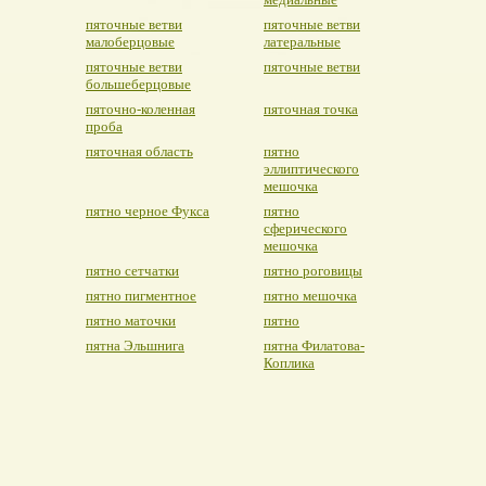
пяточные ветви
пяточные ветви
малоберцовые
латеральные
пяточные ветви
пяточные ветви
большеберцовые
пяточно-коленная
пяточная точка
проба
пяточная область
пятно
эллиптического
мешочка
пятно черное Фукса
пятно
сферического
мешочка
пятно сетчатки
пятно роговицы
пятно пигментное
пятно мешочка
пятно маточки
пятно
пятна Эльшнига
пятна Филатова-
Коплика