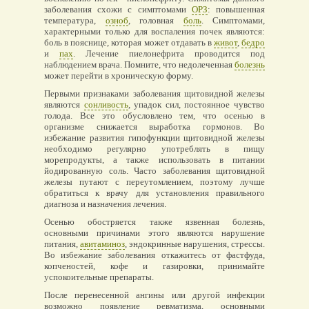
заболевания схожи с симптомами
ОРЗ
: повышенная
температура,
озноб
, головная
боль
. Симптомами,
характерными только для воспаления почек являются:
боль в пояснице, которая может отдавать в
живот
,
бедро
и
пах
. Лечение пиелонефрита проводится под
наблюдением врача. Помните, что недолеченная
болезнь
может перейти в хроническую форму.
Первыми признаками заболевания щитовидной железы
являются
сонливость
, упадок сил, постоянное чувство
голода. Все это обусловлено тем, что осенью в
организме снижается выработка гормонов. Во
избежание развития гипофункции щитовидной железы
необходимо регулярно употреблять в пищу
морепродукты, а также использовать в питании
йодированную соль. Часто заболевания щитовидной
железы путают с переутомлением, поэтому лучше
обратиться к врачу для установления правильного
диагноза и назначения лечения.
Осенью обостряется также язвенная болезнь,
основными причинами этого являются нарушение
питания,
авитаминоз
, эндокринные нарушения, стрессы.
Во избежание заболевания откажитесь от фастфуда,
копченостей, кофе и газировки, принимайте
успокоительные препараты.
После перенесенной ангины или другой инфекции
возможно появление ревматизма, основными