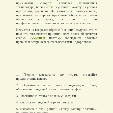
признаками которого являются повышенная
температура, боль и
отек
в суставах. Зачастую суставы
припухают, краснеют. Не занимайтесь самолечением,
при появлении первых признаков заболевания нужно
обратиться к врачу, т.к. при отсутствии
профессионального лечения возможны осложнения.
Несмотря на все разнообразие "осенних" недугов, стоит
помнить, что главной причиной всех болезней является
слабый
иммунитет
, поэтому соблюдайте простые
правила и всегда оставайтесь веселыми и здоровыми.
1. Плотно завтракайте по утрам, отдавайте
предпочтение кашам.
2. Одевайтесь тепло, носите надежную обувь,
обязательно защищайте шею теплым шарфом.
3. Избегайте контакта с больными людьми.
4. Как можно чаще мойте руки с мылом.
5. Включите в свой рацион клюкву, калину, облепиху,
принимайте витамины.