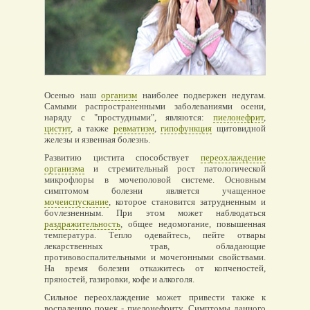
Осенью наш
организм
наиболее подвержен недугам.
Самыми распространенными заболеваниями осени,
наряду с "простудными", являются:
пиелонефрит
,
цистит
, а также
ревматизм
,
гипофункция
щитовидной
железы и язвенная болезнь.
Развитию цистита способствует
переохлаждение
организма
и стремительный рост патологической
микрофлоры в мочеполовой системе. Основным
симптомом болезни является учащенное
мочеиспускание
, которое становится затрудненным и
боvлезненным. При этом может наблюдаться
раздражительность
, общее недомогание, повышенная
температура. Тепло одевайтесь, пейте отвары
лекарственных трав, обладающие
противовоспалительными и мочегонными свойствами.
На время болезни откажитесь от копченостей,
пряностей, газировки, кофе и алкоголя.
Сильное переохлаждение может привести также к
воспалению почек - пиелонефриту. Симптомы данного