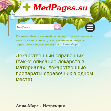
Главная
>
Лекарственный справочник (также описание
лекарств в материалах, лекарственные препараты
справочник в одном месте)
>
А
> Авиа-Море
Лекарственный справочник
(также описание лекарств в
материалах, лекарственные
препараты справочник в одном
месте)
Авиа-Море - Иструкция