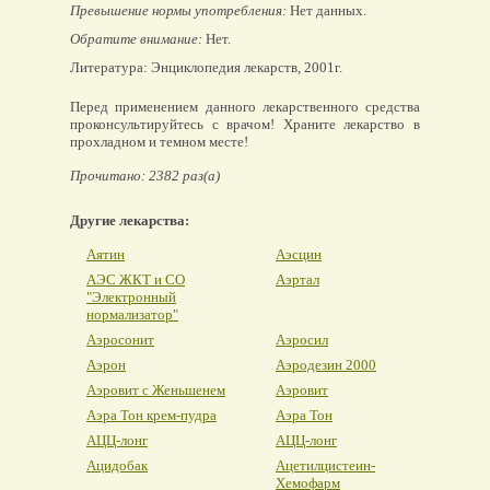
Превышение нормы употребления:
Нет данных.
Обратите внимание:
Нет.
Литература: Энциклопедия лекарств, 2001г.
Перед применением данного лекарственного средства
проконсультируйтесь с врачом! Храните лекарство в
прохладном и темном месте!
Прочитано: 2382 раз(а)
Другие лекарства:
Аятин
Аэсцин
АЭС ЖКТ и СО
Аэртал
"Электронный
нормализатор"
Аэросонит
Аэросил
Аэрон
Аэродезин 2000
Аэровит с Женьшенем
Аэровит
Аэра Тон крем-пудра
Аэра Тон
АЦЦ-лонг
АЦЦ-лонг
Ацидобак
Ацетилцистеин-
Хемофарм