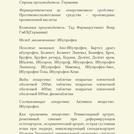
Страна производитель:
Германия
Фармацевтическая гр. лекарственного средства:
Противовоспалительные средства - производные
пропионовой кислоты
Компания производитель:
Тад Фармацеутишес Векр
ГмбХ(Германия)
Межд. наименование:
Ибупрофен
Похожие названия:
Апо-Ибупрофен, Бартел драгз
ибупрофен, Болинет, Болинет Лингвал, Бонифен, Брен,
Бруфен, Бруфен ретард, Бурана, Долгит, Долгит крем,
Ибалгин, Ибупрон, Ибупроф, Ибупрофен, Ибупрофен
Ланнахер, Ибупрофен Никомед, Ибупрофен-Акос,
Ибупрофен-Тева, Ибупрофен-Хемо
Виды лекарства:
таблетки покрытые пленочной
оболочкой 200мг, таблетки покрытые пленочной
оболочкой 400мг, таблетки покрытые пленочной
оболочкой 600мг, филмтаблетки
Составляющие лекарства:
Активное вещество:
Ибупрофен.
Как применять лекарство:
Ревматоидный артрит,
реактивный синовит при деформирующем
остеоартрозе, псориатический артрит, острая суставная
атака при подагре, анкилозирующий спондилоартрит
(болезнь Бехтерева), цервикальный спондилез, синдром