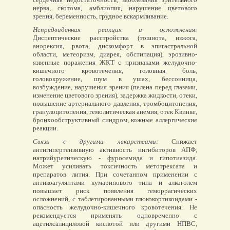
нерва, скотома, амблиопия, нарушение цветового
зрения, беременность, грудное вскармливание.
Непредвиденная реакция и осложнения:
Диспептические расстройства (тошнота, изжога,
анорексия, рвота, дискомфорт в эпигастральной
области, метеоризм, диарея, обстипация), эрозивно-
язвенные поражения ЖКТ с признаками желудочно-
кишечного кровотечения, головная боль,
головокружение, шум в ушах, бессонница,
возбуждение, нарушения зрения (пелена перед глазами,
изменение цветового зрения), задержка жидкости, отеки,
повышение артериального давления, тромбоцитопения,
гранулоцитопения, гемолитическая анемия, отек Квинке,
бронхообструктивный синдром, кожные аллергические
реакции.
Связь с другими лекарствами:
Снижает
антигипертензивную активность ингибиторов АПФ,
натрийуретическую - фуросемида и гипотиазида.
Может усиливать токсичность метотрексата и
препаратов лития. При сочетанном применении с
антикоагулянтами кумаринового типа и алкоголем
повышает риск появления геморрагических
осложнений, с таблетированными глюкокортикоидами -
опасность желудочно-кишечного кровотечения. Не
рекомендуется применять одновременно с
ацетилсалициловой кислотой или другими НПВС,