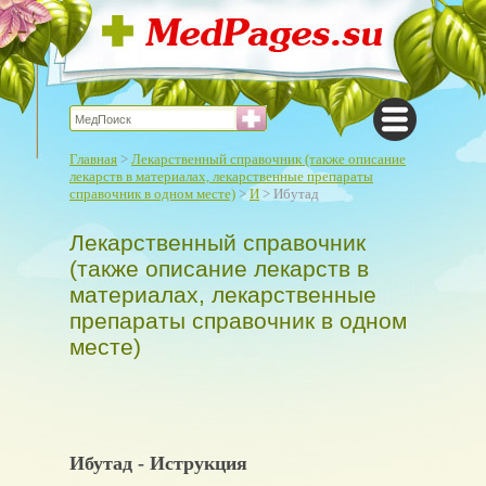
Главная
>
Лекарственный справочник (также описание
лекарств в материалах, лекарственные препараты
справочник в одном месте)
>
И
> Ибутад
Лекарственный справочник
(также описание лекарств в
материалах, лекарственные
препараты справочник в одном
месте)
Ибутад - Иструкция