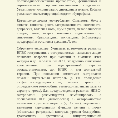
противодиабетическими препаратами, фенитоином и
гормональными противозачаточными средствами.
Увеличивает концентрацию дигоксина в плазме. Кофеин
усиливает анальгезирующий эффект ибупрофена.
Превышение нормы употребления:
Симптомы: боль в
животе, тошнота, рвота, заторможенность, сонливость,
депрессия, головная боль, шум в ушах, метаболический
ацидоз, кома, острая почечная недостаточность,
гипотензия, брадикардия, тахикардия, фибрилляция
предсердий и остановка дыхания.Лечен
Обратите внимание:
Учитывая возможность развития
НПВС-гастропатии, с осторожностью назначают лицам
пожилого возраста при наличии в анамнезе язвы
желудка и др. заболеваний ЖКТ, желудочно-кишечного
кровотечения, при одновременной терапии
глюкокортикоидами, др. НПВС и для длительной
терапии. При появлении симптомов гастропатии
показан тщательный контроль (в т.ч. проведение
эзофагогастродуоденоскопии, анализ крови с
определением гемоглобина, гематокрита, анализ кала на
скрытую кровь). Для предупреждения развития НПВС-
гастропатии рекомендуется комбинировать с
препаратами ПГЕ (мизопростол). С осторожностью
назначают в детском возрасте (до 12 лет), пациентам с
тяжелыми нарушениями функции печени и почек
(обязателен регулярный контроль уровня билирубина,
трансаминаз, креатинина, концентрационной