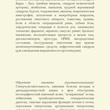
Барре - Льеу (шейная мигрень, синдром позвоночной
артерии), люмбалгия, ишиалгия, грудной корешковый
синдром, бурсит, тендовагинит, миалгия, невралгическая
амиотрофия, затылочная и межреберная невралгия,
растяжения связочного аппарата, гематомы, травмы,
боли в области операционной раны, зубная боль,
хирургические операции в полости рта, панникулит,
тонзиллит, фарингит, ларингит, синусит, ринит, бронхит,
пневмония, воспалительные процессы в малом тазу,
дисальгоменорея, простуда, ОРВИ, лихорадочные
состояния, постуральная гипотензия при приеме
антигипертензивных средств, нефротический синдром
(для уменьшения выраженности протеинурии).
Обратите внимание (противопоказания):
Гиперчувствительность, язвенная болезнь желудка и
двенадцатиперстной кишки в фазе обострения,
неспецифический язвенный колит, "аспириновая" астма,
лейкопения, тромбоцитопения, геморрагические
диатезы, тяжелые нарушения функции печени и почек,
портальная гипертензия, артериальная гипертензия,
сердечная недостаточность, заболевания зрительного