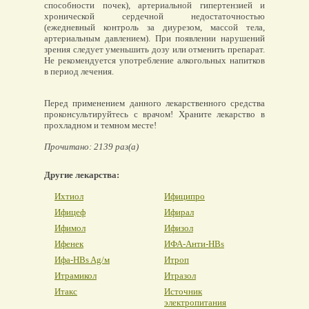
способности почек), артериальной гипертензией и
хронической сердечной недостаточностью
(ежедневный контроль за диурезом, массой тела,
артериальным давлением). При появлении нарушений
зрения следует уменьшить дозу или отменить препарат.
Не рекомендуется употребление алкогольных напитков
в период лечения.
Перед применением данного лекарственного средства
проконсультируйтесь с врачом! Храните лекарство в
прохладном и темном месте!
Прочитано: 2139 раз(а)
Другие лекарства:
Ихтиол
Ифиципро
Ифицеф
Ифирал
Ифимол
Ифизол
Ифенек
ИФА-Анти-HBs
Ифа-HBs Ag/м
Итроп
Итрамикол
Итразол
Итакс
Источник
электропитания