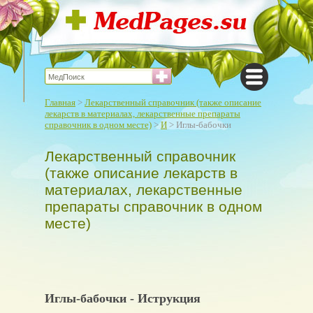
Главная
>
Лекарственный справочник (также описание
лекарств в материалах, лекарственные препараты
справочник в одном месте)
>
И
> Иглы-бабочки
Лекарственный справочник
(также описание лекарств в
материалах, лекарственные
препараты справочник в одном
месте)
Иглы-бабочки - Иструкция