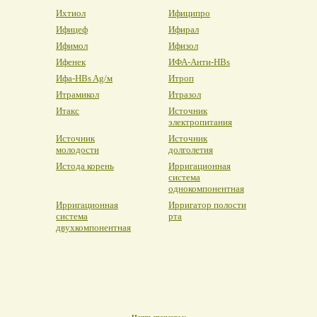
Ихтиол
Ифиципро
Ифицеф
Ифирал
Ифимол
Ифизол
Ифенек
ИФА-Анти-HBs
Ифа-HBs Ag/м
Итроп
Итрамикол
Итразол
Итакс
Источник
электропитания
Источник
Источник
молодости
долголетия
Истода корень
Ирригационная
система
однокомпонентная
Ирригационная
Ирригатор полости
система
рта
двухкомпонентная