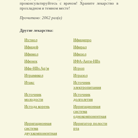
проконсультируйтесь с врачом! Храните лекарство в
прохладном и темном месте!
Прочитано: 2062 раз(а)
Другие лекарства:
Ихтиол
Ифиципро
Ифицеф
Ифирал
Ифимол
Ифизол
Ифенек
ИФА-Анти-HBs
Ифа-HBs Ag/м
Итроп
Итрамикол
Итразол
Итакс
Источник
электропитания
Источник
Источник
молодости
долголетия
Истода корень
Ирригационная
система
однокомпонентная
Ирригационная
Ирригатор полости
система
рта
двухкомпонентная