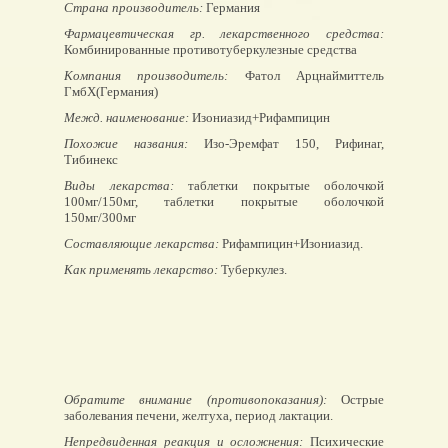
Страна производитель:
Германия
Фармацевтическая гр. лекарственного средства:
Комбинированные противотуберкулезные средства
Компания производитель:
Фатол Арцнаймиттель
ГмбХ(Германия)
Межд. наименование:
Изониазид+Рифампицин
Похожие названия:
Изо-Эремфат 150, Рифинаг,
Тибинекс
Виды лекарства:
таблетки покрытые оболочкой
100мг/150мг, таблетки покрытые оболочкой
150мг/300мг
Составляющие лекарства:
Рифампицин+Изониазид.
Как применять лекарство:
Туберкулез.
Обратите внимание (противопоказания):
Острые
заболевания печени, желтуха, период лактации.
Непредвиденная реакция и осложнения:
Психические