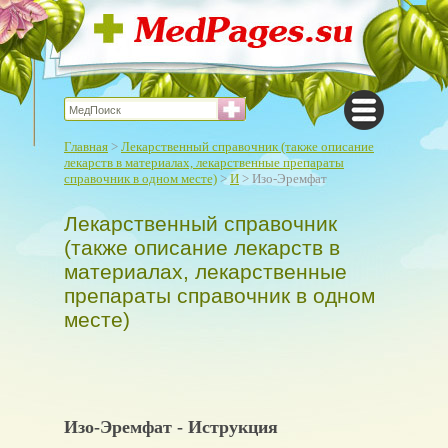
Главная
>
Лекарственный справочник (также описание
лекарств в материалах, лекарственные препараты
справочник в одном месте)
>
И
> Изо-Эремфат
Лекарственный справочник
(также описание лекарств в
материалах, лекарственные
препараты справочник в одном
месте)
Изо-Эремфат - Иструкция