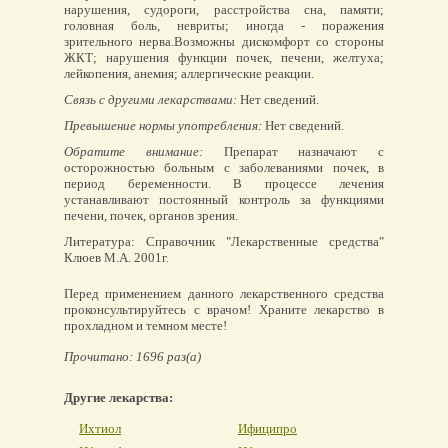
нарушения, судороги, расстройства сна, памяти;
головная боль, невриты; иногда - поражения
зрительного нерва.Возможны дискомфорт со стороны
ЖКТ; нарушения функции почек, печени, желтуха;
лейкопения, анемия; аллергические реакции.
Связь с другими лекарствами:
Нет сведений.
Превышение нормы употребления:
Нет сведений.
Обратите внимание:
Препарат назначают с
осторожностью больным с заболеваниями почек, в
период беременности. В процессе лечения
устанавливают постоянный контроль за функциями
печени, почек, органов зрения.
Литература: Справочник "Лекарственные средства"
Клюев М.А. 2001г.
Перед применением данного лекарственного средства
проконсультируйтесь с врачом! Храните лекарство в
прохладном и темном месте!
Прочитано: 1696 раз(а)
Другие лекарства:
Ихтиол
Ифиципро