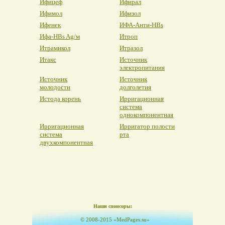
Ифицеф
Ифирал
Ифимол
Ифизол
Ифенек
ИФА-Анти-HBs
Ифа-HBs Ag/м
Итроп
Итрамикол
Итразол
Итакс
Источник
электропитания
Источник
Источник
молодости
долголетия
Истода корень
Ирригационная
система
однокомпонентная
Ирригационная
Ирригатор полости
система
рта
двухкомпонентная
Наши спонсоры:
© 2008-2015 «MedPages.su»