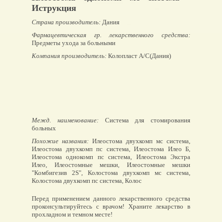
Иструкция
Страна производитель:
Дания
Фармацевтическая гр. лекарственного средства:
Предметы ухода за больными
Компания производитель:
Колопласт А/С(Дания)
Межд. наименование:
Система для стомирования
больных
Похожие названия:
Илеостома двухкомп мс система,
Илеостома двухкомп пс система, Илеостома Илео Б,
Илеостома однокомп пс система, Илеостома Экстра
Илео, Илеостомные мешки, Илеостомные мешки
"Комбигезив 2S", Колостома двухкомп мс система,
Колостома двухкомп пс система, Колос
Перед применением данного лекарственного средства
проконсультируйтесь с врачом! Храните лекарство в
прохладном и темном месте!