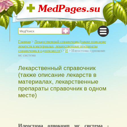
Главная
>
Лекарственный справочник (также описание
лекарств в материалах, лекарственные препараты
справочник в одном месте)
>
И
> Илеостома однокомп
мс система
Лекарственный справочник
(также описание лекарств в
материалах, лекарственные
препараты справочник в одном
месте)
Илеостома однокомп мс система -