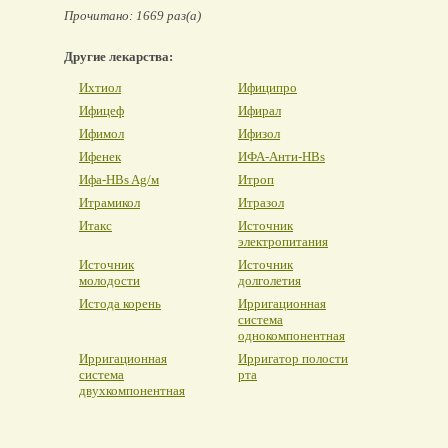
Прочитано: 1669 раз(а)
Другие лекарства:
Ихтиол
Ифиципро
Ифицеф
Ифирал
Ифимол
Ифизол
Ифенек
ИФА-Анти-HBs
Ифа-HBs Ag/м
Итроп
Итрамикол
Итразол
Итакс
Источник
электропитания
Источник
Источник
молодости
долголетия
Истода корень
Ирригационная
система
однокомпонентная
Ирригационная
Ирригатор полости
система
рта
двухкомпонентная