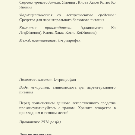
Страна производитель:
Япония , Киова Хакко Когио Ко
Япония
Фармацевтическая гр. лекарственного средства:
Средства для парентерального белкового питания
Компания производитель:
Аджиномото Ко
Лтд(Япония), Киова Хакко Когио Ко(Япония)
Межд. наименование:
Л-трипрофан
Похожие названия:
L-трипрофан
Виды лекарства:
аминокислота для парентерального
питания
Перед применением данного лекарственного средства
проконсультируйтесь с врачом! Храните лекарство в
прохладном и темном месте!
Прочитано: 2578 раз(а)
Другие лекарства: