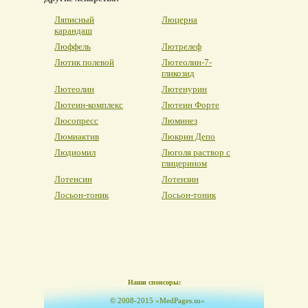
Ляписный
Люцерна
карандаш
Люффель
Лютрелеф
Лютик полевой
Лютеолин-7-
гликозид
Лютеолин
Лютенурин
Лютеин-комплекс
Лютеин Форте
Люсопресс
Люминез
Люмиактив
Люкрин Депо
Людиомил
Люголя раствор с
глицерином
Лотенсин
Лотензин
Лосьон-тоник
Лосьон-тоник
Наши спонсоры:
© 2008-2015 «MedPages.su»