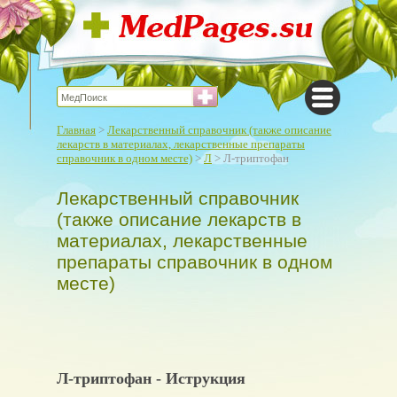
Главная
>
Лекарственный справочник (также описание
лекарств в материалах, лекарственные препараты
справочник в одном месте)
>
Л
> Л-триптофан
Лекарственный справочник
(также описание лекарств в
материалах, лекарственные
препараты справочник в одном
месте)
Л-триптофан - Иструкция