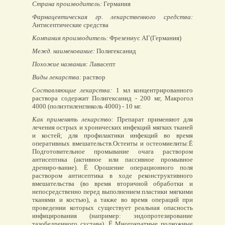
Страна производитель:
Германия
Фармацевтическая гр. лекарственного средства:
Антисептические средства
Компания производитель:
Фрезениус АГ(Германия)
Межд. наименование:
Полигексанид
Похожие названия:
Лавасепт
Виды лекарства:
раствор
Составляющие лекарства:
1 мл концентрированного
раствора содержит Полигексанид - 200 мг, Макрогол
4000 (полиэтиленгликоль 4000) - 10 мг.
Как применять лекарство:
Препарат применяют для
лечения острых и хронических инфекций мягких тканей
и костей; для профилактики инфекций во время
оперативных вмешательств.Остеиты и остеомиелиты:Ё
Подготовительное промывание очага раствором
антисептика (активное или пассивное промывное
дрениро-вание). Ё Орошение операционного поля
раствором антисептика в ходе реконструктивного
вмешательства (во время вторичной обработки и
непосредственно перед выполнением пластики мягкими
тканями и костью), а также во время операций при
проведении которых существует реальная опасность
инфицирования (например: эндопротезирование
тазобедренного сустава). Ё Многократные подкожные