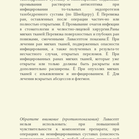
промывания раствором антисептика при
инфицировании то-тальных эндопротезов
тазобедренного сустава (по Шнейдеру). Ё Перевязка
ран, оставленных после операции частич-но или
полностью открытыми. Ё Промывание очагов инфекции
в стоматологии и челюстно-лицевой хирургии.Раны
мягких тканей:Перевязка поверхностных и глубоких ран
повязками, смоченными Лавасептом показана:Ё При
лечении ран мягких тканей, подверженных опасности
инфицирования, а также полученных в результа-те
несчастного случая, открытых переломов. Ё При
инфицированных ранах мягких тканей, которые уже
открыты или только должны быть раскрыты или
дополнительно расширены. Ё При опухолях мягких
тканей с изъязвлением и ин-фицированием. Ё Для
лечения вскрытых абсцессов и флегмон.
Обратите внимание (противопоказания):
Лавасепт
нельзя использовать: при повышенной
чувствительности к компонентам препарата; при
операциях на неинфицированных суставах (опасность
повреждения хряща!), в любой области центральной