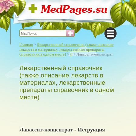
Главная
>
Лекарственный справочник (также описание
лекарств в материалах, лекарственные препараты
справочник в одном месте)
>
Л
> Лавасепт-концентрат
Лекарственный справочник
(также описание лекарств в
материалах, лекарственные
препараты справочник в одном
месте)
Лавасепт-концентрат - Иструкция