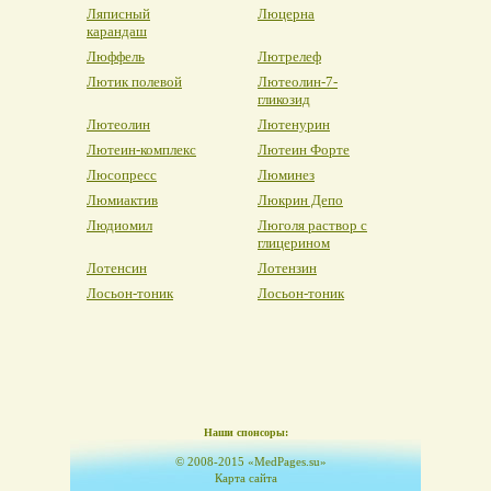
Ляписный
Люцерна
карандаш
Люффель
Лютрелеф
Лютик полевой
Лютеолин-7-
гликозид
Лютеолин
Лютенурин
Лютеин-комплекс
Лютеин Форте
Люсопресс
Люминез
Люмиактив
Люкрин Депо
Людиомил
Люголя раствор с
глицерином
Лотенсин
Лотензин
Лосьон-тоник
Лосьон-тоник
Наши спонсоры:
© 2008-2015 «MedPages.su»
Карта сайта