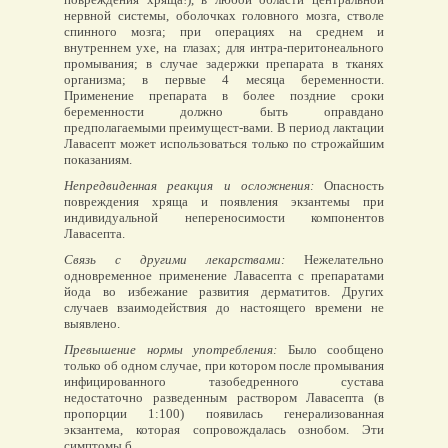
нервной системы, оболочках головного мозга, стволе
спинного мозга; при операциях на среднем и
внутреннем ухе, на глазах; для интра-перитонеального
промывания; в случае задержки препарата в тканях
организма; в первые 4 месяца беременности.
Применение препарата в более поздние сроки
беременности должно быть оправдано
предполагаемыми преимущест-вами. В период лактации
Лавасепт может использоваться только по строжайшим
показаниям.
Непредвиденная реакция и осложнения:
Опасность
повреждения хряща и появления экзантемы при
индивидуальной непереносимости компонентов
Лавасепта.
Связь с другими лекарствами:
Нежелательно
одновременное применение Лавасепта с препаратами
йода во избежание развития дерматитов. Других
случаев взаимодействия до настоящего времени не
выявлено.
Превышение нормы употребления:
Было сообщено
только об одном случае, при котором после промывания
инфицированного тазобедренного сустава
недостаточно разведенным раствором Лавасепта (в
пропорции 1:100) появилась генерализованная
экзантема, которая сопровождалась ознобом. Эти
симптомы б