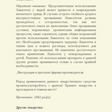
Обратите внимание:
Продолжительное использование
Лавасепта у людей может привести к повреждению
интактного хряща. В случаях острого гнойного артрита
внутрисуставные промывания Лавасептом должны
проводиться с осторожностью, так как нет
достаточного опыта их выполнения. Опыт промывания
суставов, пораженных хроническим инфекционным
процессом, также ограничен, однако общих возражений
против использования Лавасепта по этим показаниям
нет. Необходимо предотвращать задержку Лавасепта в
тканях (как и всякого раствора, используемого для
капельного про-мывания). Не накоплено достаточного
опыта применения Лавасепта у новорожденных и
детей. Решение об использо-вании препарата в данной
группе должно приниматься только в случае крайней
необходимости.
, Инструкция и проспект фирмы-производителя.
Перед применением данного лекарственного средства
проконсультируйтесь с врачом! Храните лекарство в
прохладном и темном месте!
Прочитано: 2482 раз(а)
Другие лекарства: