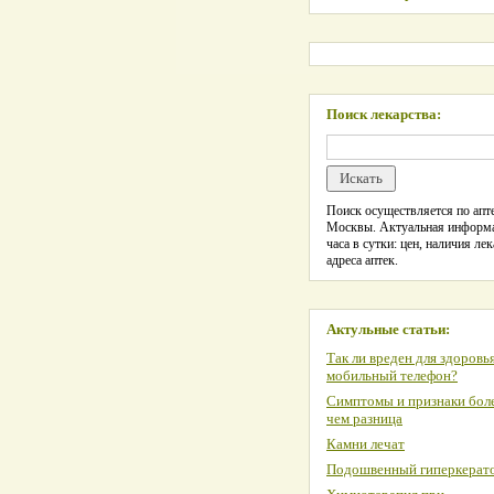
Поиск лекарства:
Поиск осуществляется по апте
Москвы. Актуальная информ
часа в сутки: цен, наличия лек
адреса аптек.
Актульные статьи:
Так ли вреден для здоровь
мобильный телефон?
Симптомы и признаки боле
чем разница
Камни лечат
Подошвенный гиперкерат