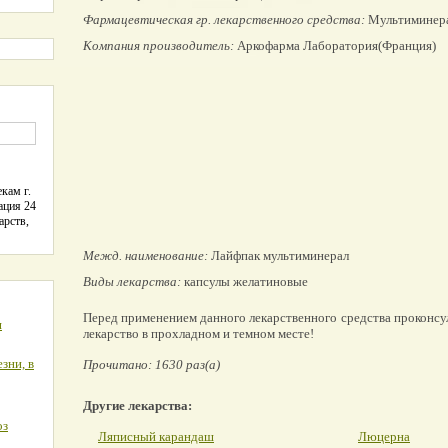
Фармацевтическая гр. лекарственного средства:
Мультиминер
Компания производитель:
Аркофарма Лаборатория(Франция)
кам г.
ация 24
арств,
Межд. наименование:
Лайфпак мультиминерал
Виды лекарства:
капсулы желатиновые
Перед применением данного лекарственного средства проконсу
я
лекарство в прохладном и темном месте!
зни, в
Прочитано: 1630 раз(а)
Другие лекарства:
оз
Ляписный карандаш
Люцерна