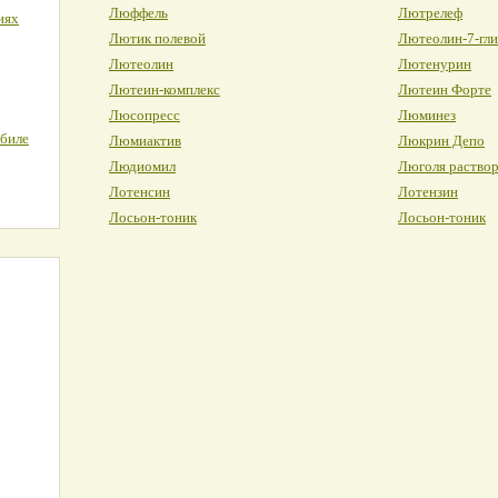
Люффель
Лютрелеф
иях
Лютик полевой
Лютеолин-7-гли
Лютеолин
Лютенурин
Лютеин-комплекс
Лютеин Форте
Люсопресс
Люминез
обиле
Люмиактив
Люкрин Депо
Людиомил
Люголя раствор
Лотенсин
Лотензин
Лосьон-тоник
Лосьон-тоник