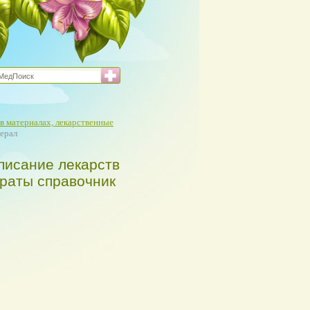
в материалах, лекарственные
ерал
писание лекарств
араты справочник