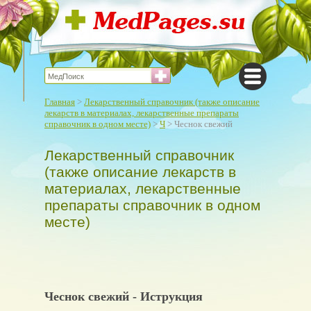
Главная
>
Лекарственный справочник (также описание
лекарств в материалах, лекарственные препараты
справочник в одном месте)
>
Ч
> Чеснок свежий
Лекарственный справочник
(также описание лекарств в
материалах, лекарственные
препараты справочник в одном
месте)
Чеснок свежий - Иструкция