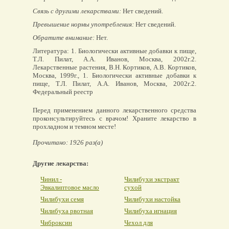
Связь с другими лекарствами:
Нет сведений.
Превышение нормы употребления:
Нет сведений.
Обратите внимание:
Нет.
Литература: 1. Биологически активные добавки к пище,
Т.Л. Пилат, А.А. Иванов, Москва, 2002г.2.
Лекарственные растения, В.Н. Кортиков, А.В. Кортиков,
Москва, 1999г., 1. Биологически активные добавки к
пище, Т.Л. Пилат, А.А. Иванов, Москва, 2002г.2.
Федеральный реестр
Перед применением данного лекарственного средства
проконсультируйтесь с врачом! Храните лекарство в
прохладном и темном месте!
Прочитано: 1926 раз(а)
Другие лекарства:
Чинил -
Чилибухи экстракт
Эвкалиптовое масло
сухой
Чилибухи семя
Чилибухи настойка
Чилибуха рвотная
Чилибуха игнация
Чиброксин
Чехол для