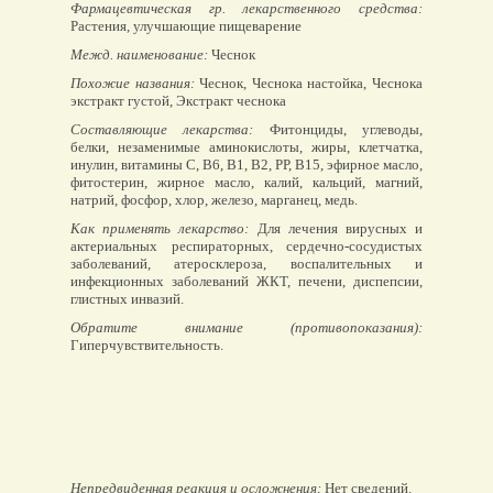
Фармацевтическая гр. лекарственного средства:
Растения, улучшающие пищеварение
Межд. наименование:
Чеснок
Похожие названия:
Чеснок, Чеснока настойка, Чеснока
экстракт густой, Экстракт чеснока
Составляющие лекарства:
Фитонциды, углеводы,
белки, незаменимые аминокислоты, жиры, клетчатка,
инулин, витамины С, В6, В1, В2, РР, В15, эфирное масло,
фитостерин, жирное масло, калий, кальций, магний,
натрий, фосфор, хлор, железо, марганец, медь.
Как применять лекарство:
Для лечения вирусных и
актериальных респираторных, сердечно-сосудистых
заболеваний, атеросклероза, воспалительных и
инфекционных заболеваний ЖКТ, печени, диспепсии,
глистных инвазий.
Обратите внимание (противопоказания):
Гиперчувствительность.
Непредвиденная реакция и осложнения:
Нет сведений.