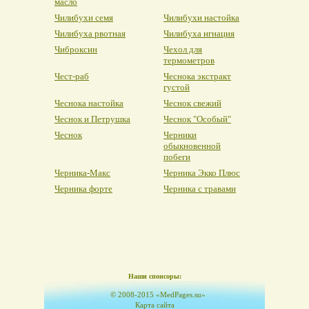
масло
Чилибухи семя
Чилибухи настойка
Чилибуха рвотная
Чилибуха игнация
Чиброксин
Чехол для
термометров
Чест-раб
Чеснока экстракт
густой
Чеснока настойка
Чеснок свежий
Чеснок и Петрушка
Чеснок "Особый"
Чеснок
Черники
обыкновенной
побеги
Черника-Макс
Черника Экко Плюс
Черника форте
Черника с травами
Наши спонсоры:
© 2008-2015 «MedPages.su»
Карта сайта