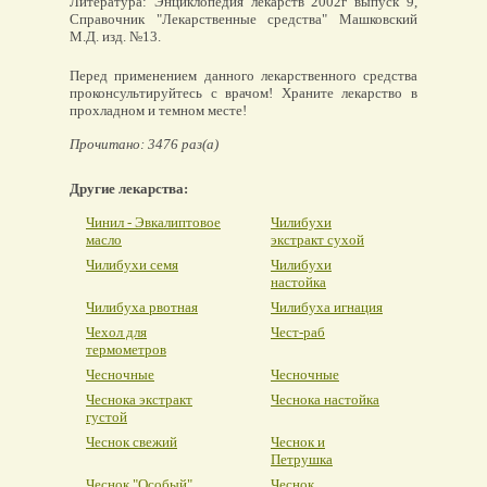
Литература: Энциклопедия лекарств 2002г выпуск 9,
Справочник "Лекарственные средства" Машковский
М.Д. изд. №13.
Перед применением данного лекарственного средства
проконсультируйтесь с врачом! Храните лекарство в
прохладном и темном месте!
Прочитано: 3476 раз(а)
Другие лекарства:
Чинил - Эвкалиптовое
Чилибухи
масло
экстракт сухой
Чилибухи семя
Чилибухи
настойка
Чилибуха рвотная
Чилибуха игнация
Чехол для
Чест-раб
термометров
Чесночные
Чесночные
Чеснока экстракт
Чеснока настойка
густой
Чеснок свежий
Чеснок и
Петрушка
Чеснок "Особый"
Чеснок