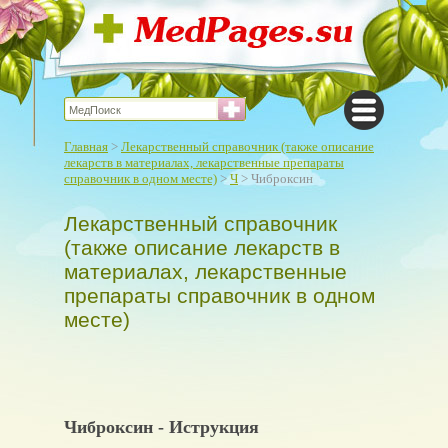
Главная
>
Лекарственный справочник (также описание
лекарств в материалах, лекарственные препараты
справочник в одном месте)
>
Ч
> Чиброксин
Лекарственный справочник
(также описание лекарств в
материалах, лекарственные
препараты справочник в одном
месте)
Чиброксин - Иструкция