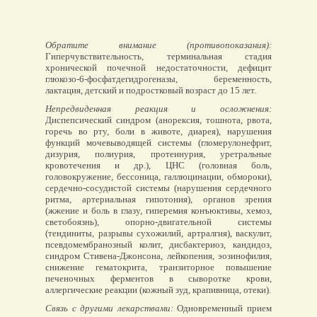
Обратите внимание (противопоказания):
Гиперчувствительность, терминальная стадия
хронической почечной недостаточности, дефицит
глюкозо-6-фосфатдегидрогеназы, беременность,
лактация, детский и подростковый возраст до 15 лет.
Непредвиденная реакция и осложнения:
Диспепсический синдром (анорексия, тошнота, рвота,
горечь во рту, боли в животе, диарея), нарушения
функций мочевыводящей системы (гломерулонефрит,
дизурия, полиурия, протеинурия, уретральные
кровотечения и др.), ЦНС (головная боль,
головокружение, бессоница, галлюцинации, обмороки),
сердечно-сосудистой системы (нарушения сердечного
ритма, артериальная гипотония), органов зрения
(жжение и боль в глазу, гиперемия конъюктивы, хемоз,
светобоязнь), опорно-двигательной системы
(тендиниты, разрывы сухожилий, артралгия), васкулит,
псевдомембранозный колит, дисбактериоз, кандидоз,
синдром Стивена-Джонсона, лейкопения, эозинофилия,
снижение гематокрита, транзиторное повышение
печеночных ферментов в сыворотке крови,
аллергические реакции (кожный зуд, крапивница, отеки).
Связь с другими лекарствами:
Одновременный прием