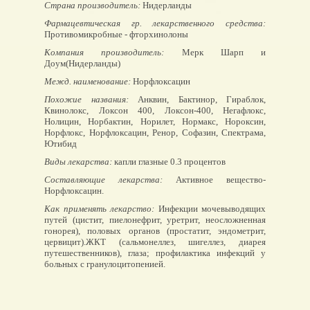
Страна производитель:
Нидерланды
Фармацевтическая гр. лекарственного средства:
Противомикробные - фторхинолоны
Компания производитель:
Мерк Шарп и
Доум(Нидерланды)
Межд. наименование:
Норфлоксацин
Похожие названия:
Анквин, Бактинор, Гираблок,
Квинолокс, Локсон 400, Локсон-400, Негафлокс,
Нолицин, Норбактин, Норилет, Нормакс, Нороксин,
Норфлокс, Норфлоксацин, Ренор, Софазин, Спектрама,
Ютибид
Виды лекарства:
капли глазные 0.3 процентов
Составляющие лекарства:
Активное вещество-
Норфлоксацин.
Как применять лекарство:
Инфекции мочевыводящих
путей (цистит, пиелонефрит, уретрит, неосложненная
гонорея), половых органов (простатит, эндометрит,
цервицит).ЖКТ (сальмонеллез, шигеллез, диарея
путешественников), глаза; профилактика инфекций у
больных с гранулоцитопенией.