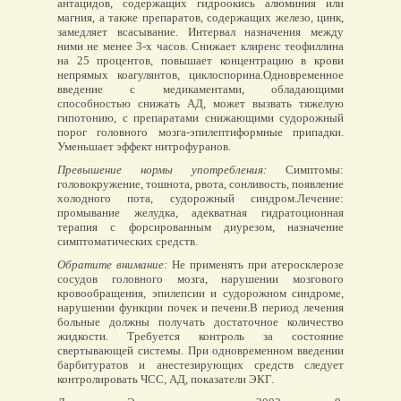
антацидов, содержащих гидроокись алюминия или
магния, а также препаратов, содержащих железо, цинк,
замедляет всасывание. Интервал назначения между
ними не менее 3-х часов. Снижает клиренс теофиллина
на 25 процентов, повышает концентрацию в крови
непрямых коагулянтов, циклоспорина.Одновременное
введение с медикаментами, обладающими
способностью снижать АД, может вызвать тяжелую
гипотонию, с препаратами снижающими судорожный
порог головного мозга-эпилептиформные припадки.
Уменьшает эффект нитрофуранов.
Превышение нормы употребления:
Симптомы:
головокружение, тошнота, рвота, сонливость, появление
холодного пота, судорожный синдром.Лечение:
промывание желудка, адекватная гидратоционная
терапия с форсированным диурезом, назначение
симптоматических средств.
Обратите внимание:
Не применять при атеросклерозе
сосудов головного мозга, нарушении мозгового
кровообращения, эпилепсии и судорожном синдроме,
нарушении функции почек и печени.В период лечения
больные должны получать достаточное количество
жидкости. Требуется контроль за состояние
свертывающей системы. При одновременном введении
барбитуратов и анестезирующих средств следует
контролировать ЧСС, АД, показатели ЭКГ.