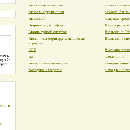
вязкость психическая
вязкость мышл
вязкость аффективная
вязкость 2 в п
вязкость 1
вяжущие средс
Вюрпа-Тулуза рефлекс
Вюрпа рефлекс
Вюрпа губной симптом
Вюльпиана-Гей
Вюльпиана-Бернгардта мышечная
Вюльпиана си
атрофия
ВЭП
Вьессана петля
кам г.
выя
вычленение
ация 24
вычислительная машина
вычерпывание
арств,
выходное отверстие
выход в кибер
я
зни, в
оз