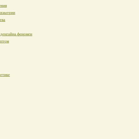
ения
сихиатрии
тва
денгайна феномен
мптом
нетике