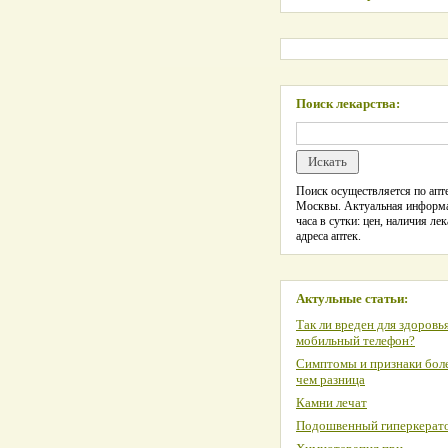
Поиск лекарства:
Поиск осуществляется по апте
Москвы. Актуальная информ
часа в сутки: цен, наличия лек
адреса аптек.
Актульные статьи:
Так ли вреден для здоровь
мобильный телефон?
Симптомы и признаки боле
чем разница
Камни лечат
Подошвенный гиперкерат