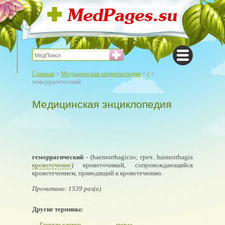
Главная
>
Медицинская энциклопедия
>
г
>
геморрагический
Медицинская энциклопедия
геморрагический
- (haemorrhagicus; греч. haimorrhagia
кровотечение
) кровоточивый, сопровождающийся
кровотечением, приводящий к кровотечению.
Прочитано: 1539 раз(а)
Другие термины:
Гюртле клетки
гюрза