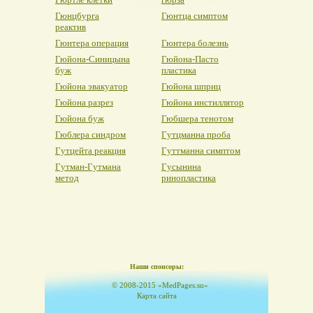
Гюнцбурга
Гюнтца симптом
реактив
Гюнтера операция
Гюнтера болезнь
Гюйона-Синицына
Гюйона-Пасто
буж
пластика
Гюйона эвакуатор
Гюйона шприц
Гюйона разрез
Гюйона инстиллятор
Гюйона буж
Гюбшера тенотом
Гюблера синдром
Гутцманна проба
Гутцейта реакция
Гуттманна симптом
Гутман-Гутмана
Гусынина
метод
ринопластика
Наши спонсоры:
© 2008-2015 «MedPages.su»
Карта сайта