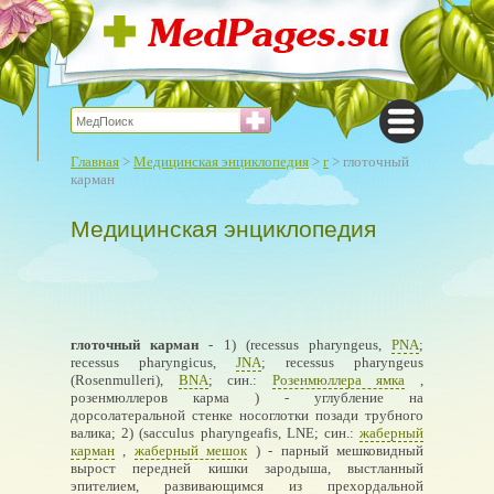
Главная
>
Медицинская энциклопедия
>
г
> глоточный
карман
Медицинская энциклопедия
глоточный карман
- 1) (recessus pharyngeus,
PNA
;
recessus pharyngicus,
JNA
; recessus pharyngeus
(Rosenmulleri),
BNA
; син.:
Розенмюллера ямка
,
розенмюллеров карма ) - углубление на
дорсолатеральной стенке носоглотки позади трубного
валика; 2) (sacculus pharyngeafis, LNE; син.:
жаберный
карман
,
жаберный мешок
) - парный мешковидный
вырост передней кишки зародыша, выстланный
эпителием, развивающимся из прехордальной