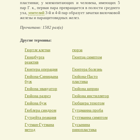
пластинки; у млекопитающих и человека, имеющих 5
пар Г. к., первая пара превращается в полости среднего
уха,
эпителий
3-й и 4-й пар образует зачатки вилочковой
железы и паращитовидных желез.
Прочитано: 1582 раз(а)
Другие термины:
Гюртле клетки
гюрза
Гюнцбурга
Гюнтца симптом
реактив
Гюнтера операция
Гюнтера болезнь
Гюйона-Синицына
Гюйона-Пасто
буж
пластика
Гюйона эвакуатор
Гюйона шприц
Гюйона разрез
Гюйона инстиллятор
Гюйона буж
Гюбшера тенотом
Гюблера синдром
Гутцманна проба
Гутцейта реакция
Гуттманна симптом
Гутман-Гутмана
Гусынина
метод
ринопластика