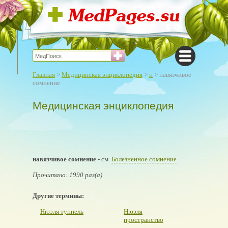
Главная
>
Медицинская энциклопедия
>
н
> навязчивое
сомнение
Медицинская энциклопедия
навязчивое сомнение
- см.
Болезненное сомнение
.
Прочитано: 1990 раз(а)
Другие термины:
Нюэля туннель
Нюэля
пространство