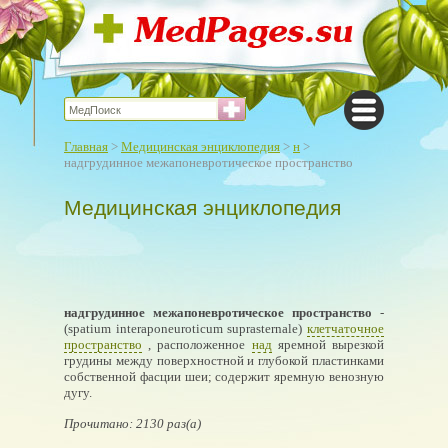
Главная
>
Медицинская энциклопедия
>
н
>
надгрудинное межапоневротическое пространство
Медицинская энциклопедия
надгрудинное межапоневротическое пространство
-
(spatium interaponeuroticum suprasternale)
клетчаточное
пространство
, расположенное
над
яремной вырезкой
грудины между поверхностной и глубокой пластинками
собственной фасции шеи; содержит яремную венозную
дугу.
Прочитано: 2130 раз(а)