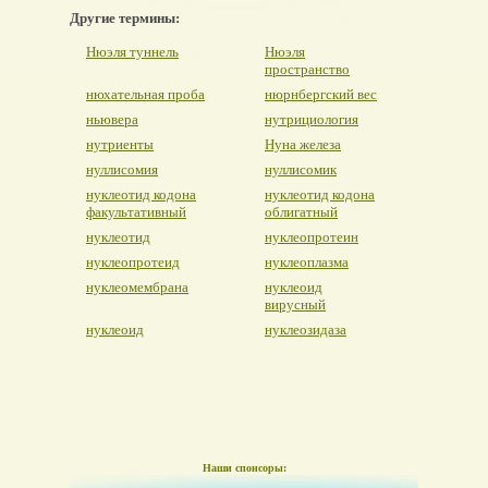
Другие термины:
Нюэля туннель
Нюэля
пространство
нюхательная проба
нюрнбергский вес
ньювера
нутрициология
нутриенты
Нуна железа
нуллисомия
нуллисомик
нуклеотид кодона
нуклеотид кодона
факультативный
облигатный
нуклеотид
нуклеопротеин
нуклеопротеид
нуклеоплазма
нуклеомембрана
нуклеоид
вирусный
нуклеоид
нуклеозидаза
Наши спонсоры: