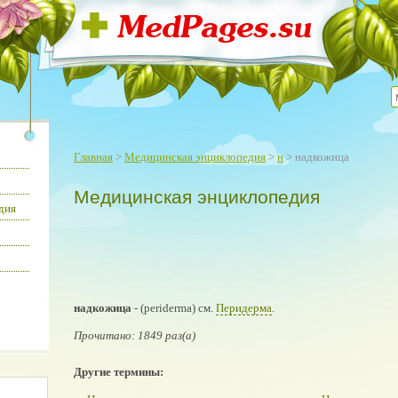
Главная
>
Медицинская энциклопедия
>
н
> надкожица
Медицинская энциклопедия
дия
надкожица
- (periderma) см.
Перидерма
.
Прочитано: 1849 раз(а)
Другие термины: