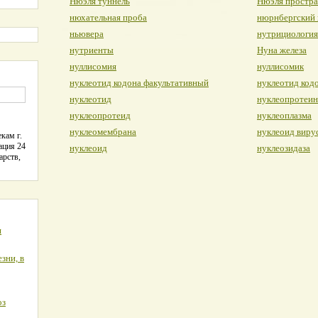
Нюэля туннель
Нюэля простра
нюхательная проба
нюрнбергский 
ньювера
нутрициология
нутриенты
Нуна железа
нуллисомия
нуллисомик
нуклеотид кодона факультативный
нуклеотид код
нуклеотид
нуклеопротеин
нуклеопротеид
нуклеоплазма
нуклеомембрана
нуклеоид виру
кам г.
ация 24
нуклеоид
нуклеозидаза
арств,
я
зни, в
оз