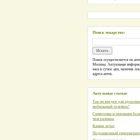
Поиск лекарства:
Поиск осуществляется по апте
Москвы. Актуальная информ
часа в сутки: цен, наличия лек
адреса аптек.
Актульные статьи:
Так ли вреден для здоровь
мобильный телефон?
Симптомы и признаки боле
чем разница
Камни лечат
Подошвенный гиперкерат