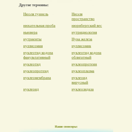
Другие термины:
Нюэля туннель
Нюэля
пространство
нюхательная проба
нюрнбергский вес
ньювера
нутрициология
нутриенты
Нуна железа
нуллисомия
нуллисомик
нуклеотид кодона
нуклеотид кодона
факультативный
облигатный
нуклеотид
нуклеопротеин
нуклеопротеид
нуклеоплазма
нуклеомембрана
нуклеоид
вирусный
нуклеоид
нуклеозидаза
Наши спонсоры: