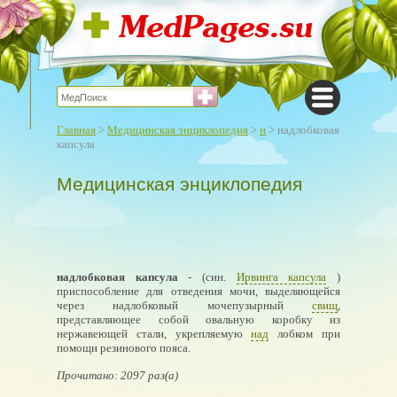
Главная
>
Медицинская энциклопедия
>
н
> надлобковая
капсула
Медицинская энциклопедия
надлобковая капсула
- (син.
Ирвинга капсула
)
приспособление для отведения мочи, выделяющейся
через надлобковый мочепузырный
свищ
,
представляющее собой овальную коробку из
нержавеющей стали, укрепляемую
над
лобком при
помощи резинового пояса.
Прочитано: 2097 раз(а)